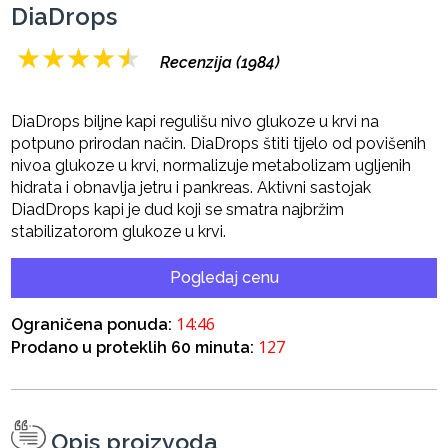
DiaDrops
★
★
★
★
★
Recenzija (1984)
DiaDrops biljne kapi regulišu nivo glukoze u krvi na
potpuno prirodan način. DiaDrops štiti tijelo od povišenih
nivoa glukoze u krvi, normalizuje metabolizam ugljenih
hidrata i obnavlja jetru i pankreas. Aktivni sastojak
DiadDrops kapi je dud koji se smatra najbržim
stabilizatorom glukoze u krvi.
Pogledaj cenu
14:45
Ograničena ponuda:
127
Prodano u proteklih 60 minuta:
Opis proizvoda