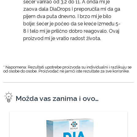
šećer varirao od 3,2 do 11. A onda mi je
zaova dala DiaDrops i preporučila mi da ga
pijem dva puta dnevno. I brzo mi je bilo
bolje: šećer je počeo da se kreće između 5-
8 i telo mi je prilično dobro reagovalo. Ovaj
proizvod mi je vratio radost života.
* Napomena: Rezultati upotrebe proizvoda su individualni i razlikuju se
od osobe do osobe. Proizvođač ne jamči iste rezultate za sve korisnike.
Možda vas zanima i ovo…