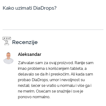
Kako uzimati DiaDrops?
Recenzije
Aleksandar
Zahvalan sam za ovaj proizvod. Ranije sam
imao problema s korišćenjem tableta, a
dešavalo se da ih i preskočim. Ali kada sam
probao DiaDrops, umor i nevoljnost su
nestali, šećer se vratio u normalu i više ga i
ne merim. Osećam se snažnije i sve je
ponovo normalno.