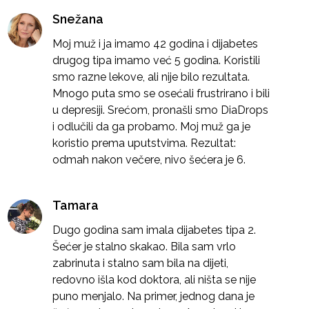
Snežana
Moj muž i ja imamo 42 godina i dijabetes
drugog tipa imamo već 5 godina. Koristili
smo razne lekove, ali nije bilo rezultata.
Mnogo puta smo se osećali frustrirano i bili
u depresiji. Srećom, pronašli smo DiaDrops
i odlučili da ga probamo. Moj muž ga je
koristio prema uputstvima. Rezultat:
odmah nakon večere, nivo šećera je 6.
Tamara
Dugo godina sam imala dijabetes tipa 2.
Šećer je stalno skakao. Bila sam vrlo
zabrinuta i stalno sam bila na dijeti,
redovno išla kod doktora, ali ništa se nije
puno menjalo. Na primer, jednog dana je