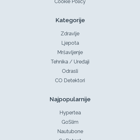
Cookie Policy
Kategorije
Zdravlje
Ljepota
Mršavljenje
Tehnika / Uređaji
Odrasli
CO Detektori
Najpopularnije
Hypertea
GoSlim
Nautubone