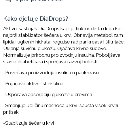
Kako djeluje DiaDrops?
Aktivni sastojak DiaDrops kapi je tinktura lista duda kao
najbrži stabilizator šećera u krvi. Obnavlja metabolizam
lipida i ugljenih hidrata, reguliše rad pankreasa i štitnjače.
Uklanja suvišnu glukozu. Ojačava krvne sudove.
Normalizuje prirodnu proizvodnju insulina. Poboljšava
stanje dijabetičara i sprečava razvoj bolesti.
-Povećava proizvodnju insulina u pankreasu
-Pojačava aktivnost insulina
-Usporava apsorpciju glukoze u crevima
-Smanjuje količinu masnoća u krvi, spušta visok krvni
pritisak
-Stabilizuje šećer u krvi