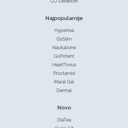
CO Detektori
Najpopularnije
Hypertea
GoSlim
Nautubone
GoPotent
HeartTonus
Prostamid
Maral Gel
Dermal
Novo
DiaTea