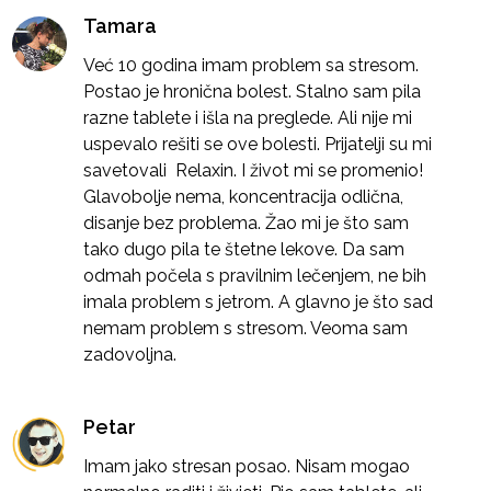
Tamara
Već 10 godina imam problem sa stresom.
Postao je hronična bolest. Stalno sam pila
razne tablete i išla na preglede. Ali nije mi
uspevalo rešiti se ove bolesti. Prijatelji su mi
savetovali Relaxin. I život mi se promenio!
Glavobolje nema, koncentracija odlična,
disanje bez problema. Žao mi je što sam
tako dugo pila te štetne lekove. Da sam
odmah počela s pravilnim lečenjem, ne bih
imala problem s jetrom. A glavno je što sad
nemam problem s stresom. Veoma sam
zadovoljna.
Petar
Imam jako stresan posao. Nisam mogao