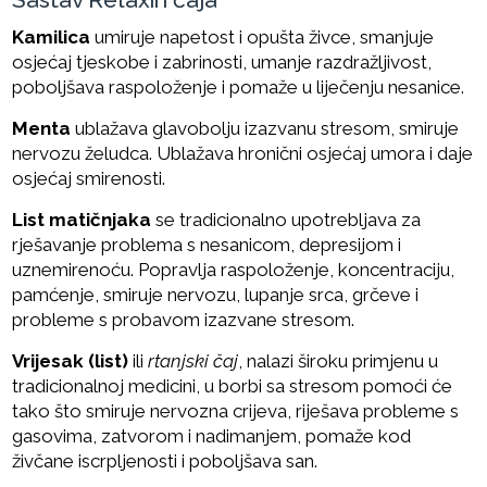
Kamilica
umiruje napetost i opušta živce, smanjuje
osjećaj tjeskobe i zabrinosti, umanje razdražljivost,
poboljšava raspoloženje i pomaže u liječenju nesanice.
Menta
ublažava glavobolju izazvanu stresom, smiruje
nervozu želudca. Ublažava hronični osjećaj umora i daje
osjećaj smirenosti.
List matičnjaka
se tradicionalno upotrebljava za
rješavanje problema s nesanicom, depresijom i
uznemirenoću. Popravlja raspoloženje, koncentraciju,
pamćenje, smiruje nervozu, lupanje srca, grčeve i
probleme s probavom izazvane stresom.
Vrijesak (list)
ili
rtanjski čaj
, nalazi široku primjenu u
tradicionalnoj medicini, u borbi sa stresom pomoći će
tako što smiruje nervozna crijeva, riješava probleme s
gasovima, zatvorom i nadimanjem, pomaže kod
živčane iscrpljenosti i poboljšava san.