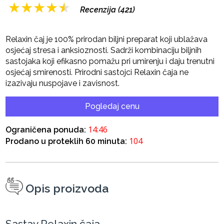
★
★
★
★
★
Recenzija (421)
Relaxin čaj je 100% prirodan biljni preparat koji ublažava
osjećaj stresa i anksioznosti. Sadrži kombinaciju biljnih
sastojaka koji efikasno pomažu pri umirenju i daju trenutni
osjećaj smirenosti. Prirodni sastojci Relaxin čaja ne
izazivaju nuspojave i zavisnost.
Pogledaj cenu
14:45
Ograničena ponuda:
104
Prodano u proteklih 60 minuta:
Opis proizvoda
Sastav Relaxin čaja