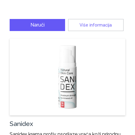
Naruči
Više informacija
Sanidex
Sanidex krema protiv psorijaze vraća koži prirodnu…