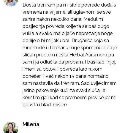
Dosta treniram pa mi sitne povrede dođu s
vremena na vrijeme, ali uglavnom se sve
sanira nakon nekoliko dana. Međutim
posljednja povreda koljena se baš dugo
vukla a svako malo jače naprezanje noge
donijelo bi mi jaku bol. Drugarica koja sa
mnom ide u teretanu mi je spomenula da je
sličan problem rješila Herbal Aurumom pa
sam i ja odlučila da probam. I baš kao i njoj,
i meni su bolovi i povreda kao rukom
odnešeni i već nakon 15 dana normalno
sam nastavila da treniram. Sad uvijek imam
jedno pakovanje kući za svaki slučaj, a
koristim ga i kad se premorim previše jer mi
opušta i hladi mišiće.
Milena