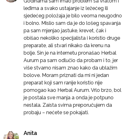
Godinama sam imao problem sa vratom i
leđima a svako ustajanje iz ležećeg ili
sjedećeg položaja je bilo veoma neugodno
i bolno. Mislio sam da je do lošeg spavanja
pa sam mjenjao jastuke, krevet, čak i
obišao nekoliko specijalista i koristio druge
preparate, ali stvari nikako da krenu na
bolje. Sin je na internetu pronašao Herbal
Aurum pa sam odlučio da probam i to, jer
više stvarno nisam znao kako da ublažim
bolove. Moram priznati da mi ni jedan
preparat koji sam ranije koristio nije
pomogao kao Herbal Aurum. Vrlo brzo, bol
je postala sve manja a onda je potpuno
nestala. Zaista svima preporučujem da
probaju – nećete se pokajati.
Anita