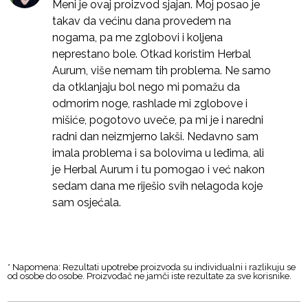
Meni je ovaj proizvod sjajan. Moj posao je
takav da većinu dana provedem na
nogama, pa me zglobovi i koljena
neprestano bole. Otkad koristim Herbal
Aurum, više nemam tih problema. Ne samo
da otklanjaju bol nego mi pomažu da
odmorim noge, rashlade mi zglobove i
mišiće, pogotovo uveče, pa mi je i naredni
radni dan neizmjerno lakši. Nedavno sam
imala problema i sa bolovima u leđima, ali
je Herbal Aurum i tu pomogao i već nakon
sedam dana me riješio svih nelagoda koje
sam osjećala.
* Napomena: Rezultati upotrebe proizvoda su individualni i razlikuju se
od osobe do osobe. Proizvođač ne jamči iste rezultate za sve korisnike.