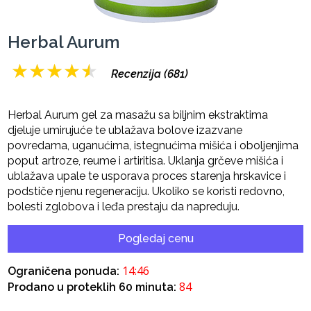
Herbal Aurum
★
★
★
★
★
Recenzija (681)
Herbal Aurum gel za masažu sa biljnim ekstraktima
djeluje umirujuće te ublažava bolove izazvane
povredama, uganućima, istegnućima mišića i oboljenjima
poput artroze, reume i artiritisa. Uklanja grčeve mišića i
ublažava upale te usporava proces starenja hrskavice i
podstiče njenu regeneraciju. Ukoliko se koristi redovno,
bolesti zglobova i leđa prestaju da napreduju.
Pogledaj cenu
14:45
Ograničena ponuda:
84
Prodano u proteklih 60 minuta: