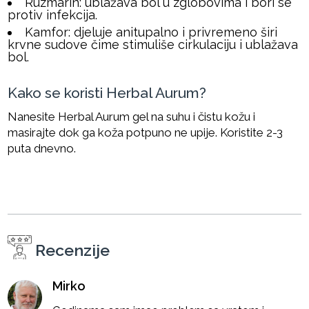
Ruzmarin: ublažava bol u zglobovima i bori se
protiv infekcija.
Kamfor: djeluje anitupalno i privremeno širi
krvne sudove čime stimuliše cirkulaciju i ublažava
bol.
Kako se koristi Herbal Aurum?
Nanesite Herbal Aurum gel na suhu i čistu kožu i
masirajte dok ga koža potpuno ne upije. Koristite 2-3
puta dnevno.
Recenzije
Mirko