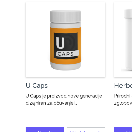
U Caps
Herb
U Caps je proizvod nove generacije
Prirodni
dizajniran za očuvanje i…
zglobov