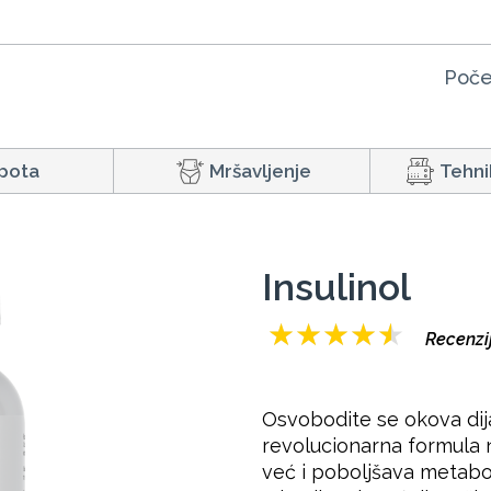
Poče
pota
Mršavljenje
Tehni
Insulinol
★
★
★
★
★
Recenzij
Osvobodite se okova dij
revolucionarna formula 
već i poboljšava metabol