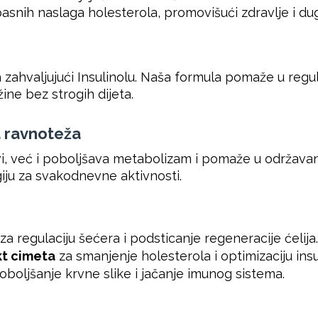
pasnih naslaga holesterola, promovišući zdravlje i d
zahvaljujući Insulinolu. Naša formula pomaže u regula
ne bez strogih dijeta.
 ravnoteža
rvi, već i poboljšava metabolizam i pomaže u održava
iju za svakodnevne aktivnosti.
za regulaciju šećera i podsticanje regeneracije ćelija.
kt cimeta
za smanjenje holesterola i optimizaciju insul
oboljšanje krvne slike i jačanje imunog sistema.