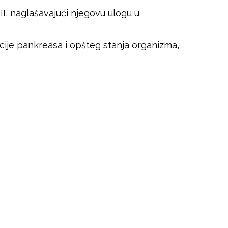
 II, naglašavajući njegovu ulogu u
nkcije pankreasa i opšteg stanja organizma,