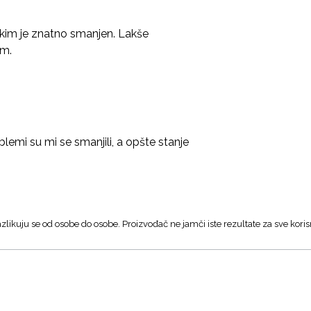
atkim je znatno smanjen. Lakše
am.
blemi su mi se smanjili, a opšte stanje
zlikuju se od osobe do osobe. Proizvođač ne jamči iste rezultate za sve koris