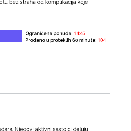
votu bez straha od komplikacija koje
14:46
Ograničena ponuda:
104
Prodano u proteklih 60 minuta:
dara. Njegovi aktivni sastojci deluju