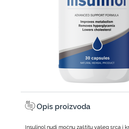
Opis proizvoda
Insulinol nudi moćnu zaštitu vašeg srca i k