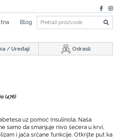
tna
Blog
ka / Uređaji
Odrasli
a (476)
abetesa uz pomoć Insulinola. Naša
ne samo da smanjuje nivo šećera u krvi,
izam i jača srčane funkcije. Otkrijte put ka