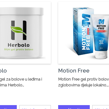
olo
Motion Free
 gel za bolove u leđima i
Motion Free gel protiv bolov
ima Herbolo…
zglobovima djeluje lokalno,…