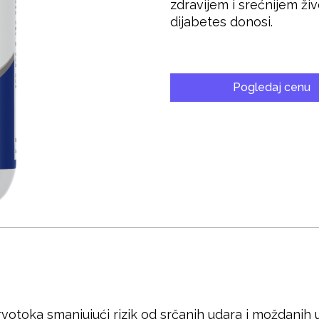
zdravijem i srećnijem ži
dijabetes donosi.
Pogledaj cenu
rvotoka smanjujući rizik od srčanih udara i moždanih u