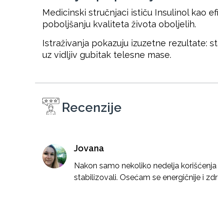
Medicinski stručnjaci ističu Insulinol kao e
poboljšanju kvaliteta života oboljelih.
Istraživanja pokazuju izuzetne rezultate: s
uz vidljiv gubitak telesne mase.
Recenzije
Jovana
Nakon samo nekoliko nedelja korišćenja In
stabilizovali. Osećam se energičnije i zdr