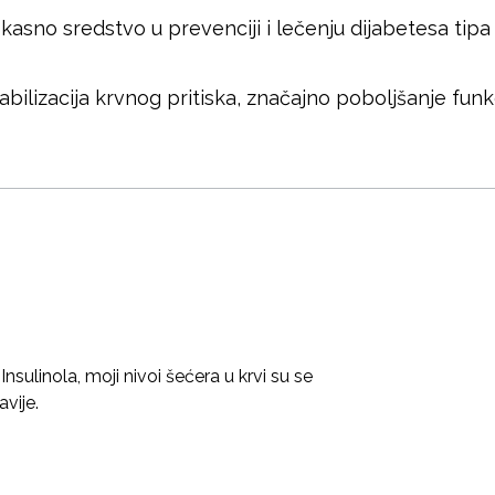
fikasno sredstvo u prevenciji i lečenju dijabetesa tipa
tabilizacija krvnog pritiska, značajno poboljšanje fu
sulinola, moji nivoi šećera u krvi su se
avije.