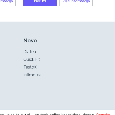
Naruči
ormacija
Više informacija
Novo
DiaTea
Quick Fit
TestoX
Intimotea