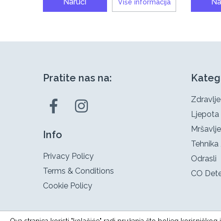
Naruči
Na
Više informacija
Pratite nas na:
Kateg
Zdravlje
Ljepota
Mršavlje
Info
Tehnika 
Privacy Policy
Odrasli
Terms & Conditions
CO Dete
Cookie Policy