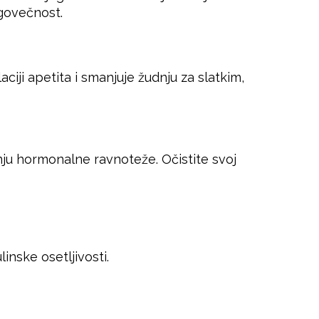
ugovečnost.
ciji apetita i smanjuje žudnju za slatkim,
nju hormonalne ravnoteže. Očistite svoj
inske osetljivosti.