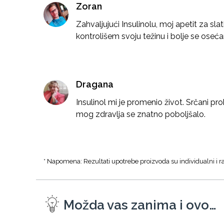
Zoran
Zahvaljujući Insulinolu, moj apetit za sl
kontrolišem svoju težinu i bolje se oseć
Dragana
Insulinol mi je promenio život. Srčani pro
mog zdravlja se znatno poboljšalo.
* Napomena: Rezultati upotrebe proizvoda su individualni i ra
Možda vas zanima i ovo…