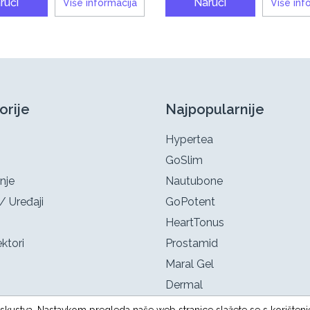
ruči
Naruči
Više informacija
Više inf
orije
Najpopularnije
Hypertea
GoSlim
nje
Nautubone
/ Uređaji
GoPotent
HeartTonus
ktori
Prostamid
Maral Gel
Dermal