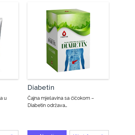
Diabetin
a u
Čajna mješavina sa čičokom –
Diabetin održava…