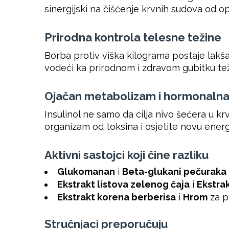
sinergijski na čišćenje krvnih sudova od o
Prirodna kontrola telesne težine
Borba protiv viška kilograma postaje lakša 
vodeći ka prirodnom i zdravom gubitku teži
Ojačan metabolizam i hormonalna
Insulinol ne samo da cilja nivo šećera u k
organizam od toksina i osjetite novu energ
Aktivni sastojci koji čine razliku
Glukomanan
i
Beta-glukani pečuraka
Ekstrakt listova zelenog čaja
i
Ekstra
Ekstrakt korena berberisa
i
Hrom
za p
Stručnjaci preporučuju