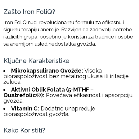
Zašto Iron FoliQ?
Iron FoliQ nudi revolucionarnu formulu za efikasnu i
sigurnu terapiju anemije. Razvijen da zadovolji potrebe
različitih grupa, posebno je koristan za trudnice i osobe
sa anemijom usled nedostatka gvožđa.
Ključne Karakteristike
Mikrokapsulirano Gvožđe:
Visoka
bioraspoloživost bez metalnog ukusa ili iritacije
želuca.
Aktivni Oblik Folata (5-MTHF –
Quatrefolic®):
Povećava efikasnost i apsorpciju
gvožđa.
Vitamin C:
Dodatno unapređuje
bioraspoloživost gvožđa.
Kako Koristiti?