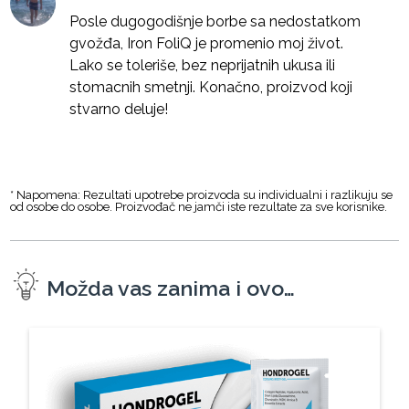
Posle dugogodišnje borbe sa nedostatkom
gvožđa, Iron FoliQ je promenio moj život.
Lako se toleriše, bez neprijatnih ukusa ili
stomacnih smetnji. Konačno, proizvod koji
stvarno deluje!
* Napomena: Rezultati upotrebe proizvoda su individualni i razlikuju se
od osobe do osobe. Proizvođač ne jamči iste rezultate za sve korisnike.
Možda vas zanima i ovo…