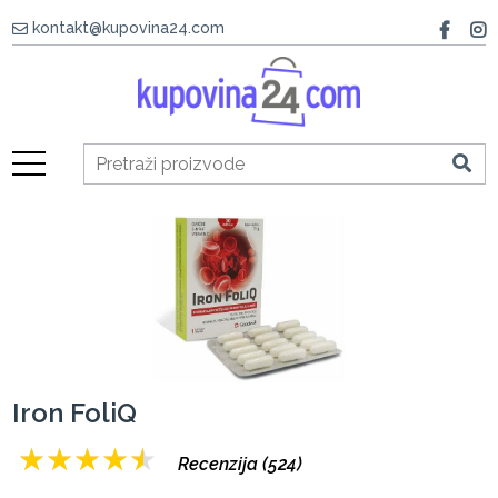
kontakt@kupovina24.com
Iron FoliQ
★
★
★
★
★
Recenzija (524)