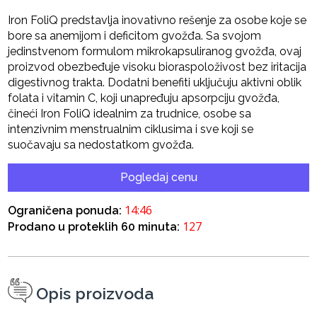
Iron FoliQ predstavlja inovativno rešenje za osobe koje se
bore sa anemijom i deficitom gvožđa. Sa svojom
jedinstvenom formulom mikrokapsuliranog gvožđa, ovaj
proizvod obezbeđuje visoku bioraspoloživost bez iritacija
digestivnog trakta. Dodatni benefiti uključuju aktivni oblik
folata i vitamin C, koji unapređuju apsorpciju gvožđa,
čineći Iron FoliQ idealnim za trudnice, osobe sa
intenzivnim menstrualnim ciklusima i sve koji se
suočavaju sa nedostatkom gvožđa.
Pogledaj cenu
14:46
Ograničena ponuda:
127
Prodano u proteklih 60 minuta:
Opis proizvoda