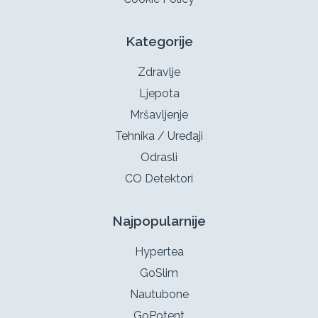
Kategorije
Zdravlje
Ljepota
Mršavljenje
Tehnika / Uređaji
Odrasli
CO Detektori
Najpopularnije
Hypertea
GoSlim
Nautubone
GoPotent