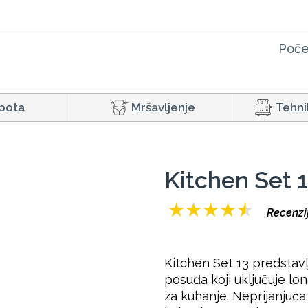
Poče
pota
Mršavljenje
Tehni
Kitchen Set 
★
★
★
★
★
Recenzij
Kitchen Set 13 predstavl
posuđa koji uključuje lonac
za kuhanje. Neprijanjuć