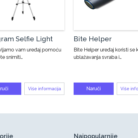
gram Selfie Light
Bite Helper
vljamo vam uređaj pomoću
Bite Helper uređaj koristi se
te snimiti…
ublažavanja svraba i…
ruči
Naruči
Više informacija
Više inf
orije
Najpopularnije