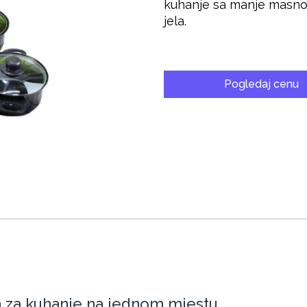
kuhanje sa manje masnoć
jela.
Pogledaj cenu
ba za kuhanje na jednom mjestu