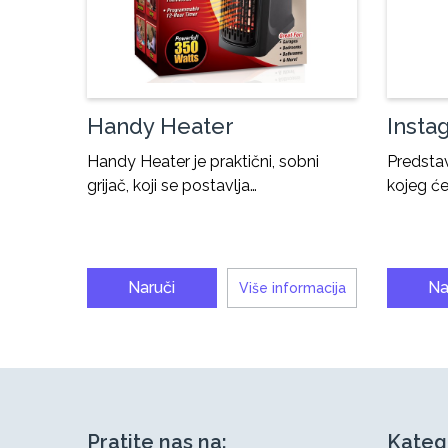
Handy Heater
Insta
Handy Heater je praktični, sobni
Predsta
grijač, koji se postavlja…
kojeg će
Naruči
Na
Više informacija
Pratite nas na:
Kateg