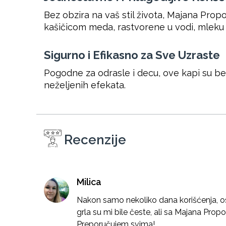
Bez obzira na vaš stil života, Majana Prop
kašičicom meda, rastvorene u vodi, mleku i
Sigurno i Efikasno za Sve Uzraste
Pogodne za odrasle i decu, ove kapi su be
neželjenih efekata.
Recenzije
Milica
Nakon samo nekoliko dana korišćenja, o
grla su mi bile česte, ali sa Majana Propo
Preporučujem svima!