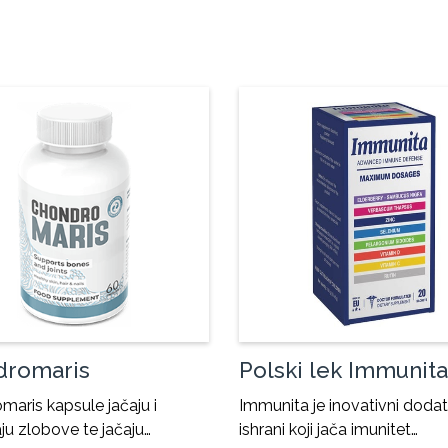
dromaris
Polski lek Immunita
aris kapsule jačaju i
Immunita je inovativni doda
ju zlobove te jačaju…
ishrani koji jača imunitet…