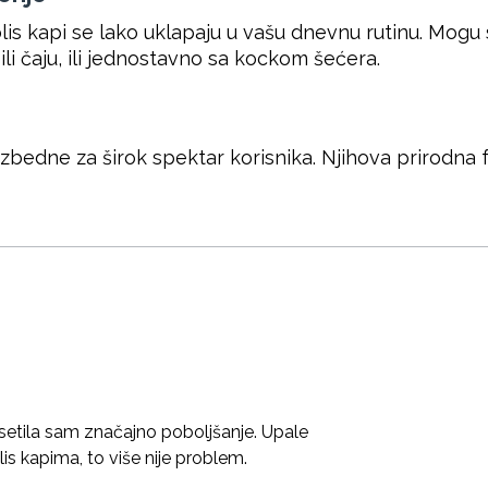
olis kapi se lako uklapaju u vašu dnevnu rutinu. Mogu
li čaju, ili jednostavno sa kockom šećera.
zbedne za širok spektar korisnika. Njihova prirodna 
setila sam značajno poboljšanje. Upale
lis kapima, to više nije problem.