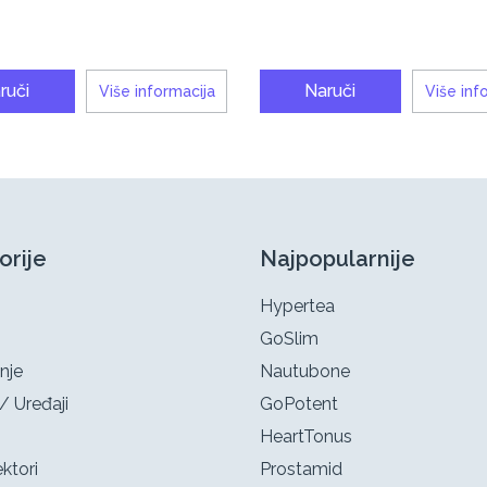
ruči
Naruči
Više informacija
Više inf
orije
Najpopularnije
Hypertea
GoSlim
nje
Nautubone
/ Uređaji
GoPotent
HeartTonus
ktori
Prostamid