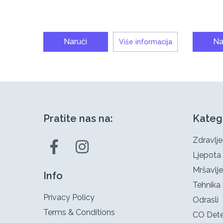
Naruči
Na
Više informacija
Pratite nas na:
Kateg
Zdravlje
Ljepota
Mršavlje
Info
Tehnika 
Privacy Policy
Odrasli
Terms & Conditions
CO Dete