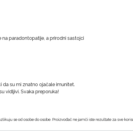
na paradontopatije, a prirodni sastojci
i da su mi znatno ojačale imunitet.
u vidljivi. Svaka preporuka!
zlikuju se od osobe do osobe. Proizvođač ne jamči iste rezultate za sve koris