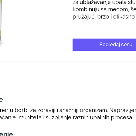
za ublažavanje upala slu
kombinuju sa medom, še
pružajući brzo i efikasno
Pogledaj cenu
e
er u borbi za zdraviji i snažniji organizam. Napravlj
ačanje imuniteta i suzbijanje raznih upalnih procesa.
ćenje