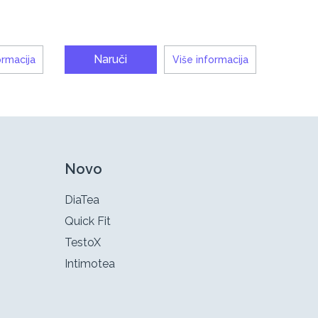
Naruči
ormacija
Više informacija
Novo
DiaTea
Quick Fit
TestoX
Intimotea