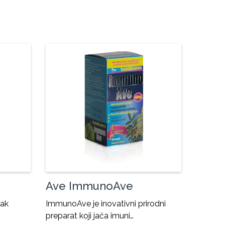
Ave ImmunoAve
tak
ImmunoAve je inovativni prirodni
preparat koji jača imuni…