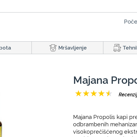
Poče
pota
Mršavljenje
Tehni
Majana Propo
★
★
★
★
★
Recenzi
Majana Propolis kapi pre
odbrambenih mehanizam
visokoprečišćenog ekstra