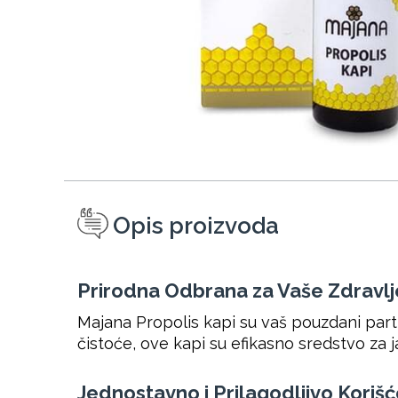
Opis proizvoda
Prirodna Odbrana za Vaše Zdravlj
Majana Propolis kapi su vaš pouzdani partn
čistoće, ove kapi su efikasno sredstvo za j
Jednostavno i Prilagodljivo Koriš