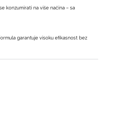
 se konzumirati na više načina – sa
formula garantuje visoku efikasnost bez