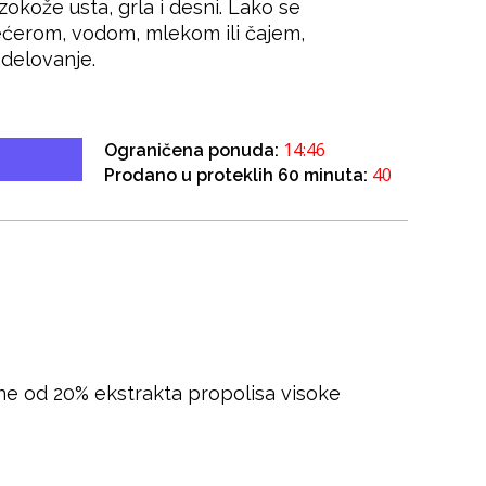
zokože usta, grla i desni. Lako se
ćerom, vodom, mlekom ili čajem,
 delovanje.
14:46
Ograničena ponuda:
40
Prodano u proteklih 60 minuta:
ene od 20% ekstrakta propolisa visoke