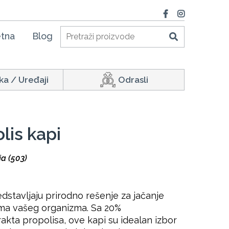
tna
Blog
ka / Uređaji
Odrasli
lis kapi
ja (503)
dstavljaju prirodno rešenje za jačanje
a vašeg organizma. Sa 20%
kta propolisa, ove kapi su idealan izbor