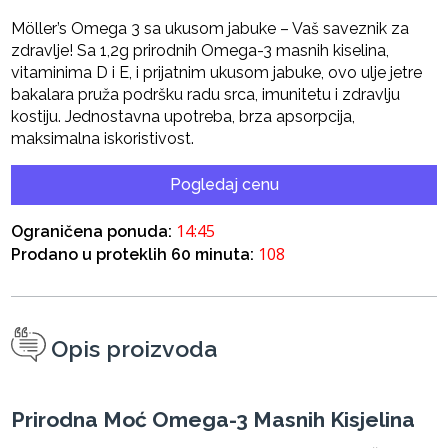
Möller’s Omega 3 sa ukusom jabuke – Vaš saveznik za
zdravlje! Sa 1,2g prirodnih Omega-3 masnih kiselina,
vitaminima D i E, i prijatnim ukusom jabuke, ovo ulje jetre
bakalara pruža podršku radu srca, imunitetu i zdravlju
kostiju. Jednostavna upotreba, brza apsorpcija,
maksimalna iskoristivost.
Pogledaj cenu
14:45
Ograničena ponuda:
108
Prodano u proteklih 60 minuta:
Opis proizvoda
Prirodna Moć Omega-3 Masnih Kisjelina