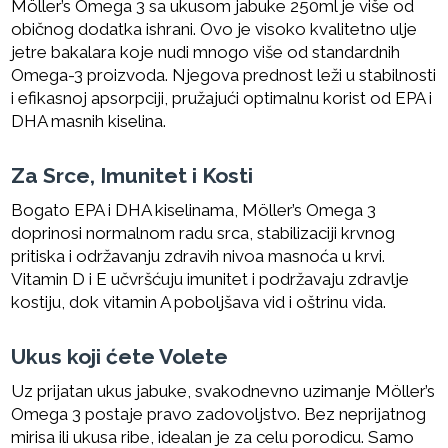
Möller’s Omega 3 sa ukusom jabuke 250ml je više od
običnog dodatka ishrani. Ovo je visoko kvalitetno ulje
jetre bakalara koje nudi mnogo više od standardnih
Omega-3 proizvoda. Njegova prednost leži u stabilnosti
i efikasnoj apsorpciji, pružajući optimalnu korist od EPA i
DHA masnih kiselina.
Za Srce, Imunitet i Kosti
Bogato EPA i DHA kiselinama, Möller’s Omega 3
doprinosi normalnom radu srca, stabilizaciji krvnog
pritiska i održavanju zdravih nivoa masnoća u krvi.
Vitamin D i E učvršćuju imunitet i podržavaju zdravlje
kostiju, dok vitamin A poboljšava vid i oštrinu vida.
Ukus koji ćete Volete
Uz prijatan ukus jabuke, svakodnevno uzimanje Möller’s
Omega 3 postaje pravo zadovoljstvo. Bez neprijatnog
mirisa ili ukusa ribe, idealan je za celu porodicu. Samo