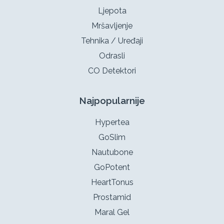
Ljepota
Mršavljenje
Tehnika / Uređaji
Odrasli
CO Detektori
Najpopularnije
Hypertea
GoSlim
Nautubone
GoPotent
HeartTonus
Prostamid
Maral Gel