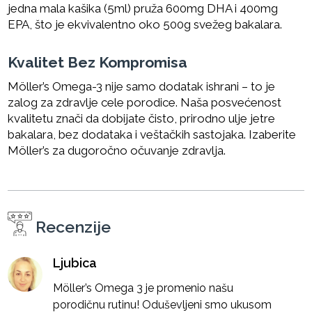
jedna mala kašika (5ml) pruža 600mg DHA i 400mg
EPA, što je ekvivalentno oko 500g svežeg bakalara.
Kvalitet Bez Kompromisa
Möller’s Omega-3 nije samo dodatak ishrani – to je
zalog za zdravlje cele porodice. Naša posvećenost
kvalitetu znači da dobijate čisto, prirodno ulje jetre
bakalara, bez dodataka i veštačkih sastojaka. Izaberite
Möller’s za dugoročno očuvanje zdravlja.
Recenzije
Ljubica
Möller’s Omega 3 je promenio našu
porodičnu rutinu! Oduševljeni smo ukusom