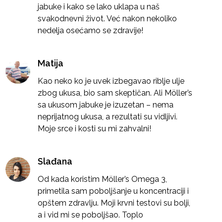
jabuke i kako se lako uklapa u naš
svakodnevni život. Već nakon nekoliko
nedelja osećamo se zdravije!
Matija
Kao neko ko je uvek izbegavao riblje ulje
zbog ukusa, bio sam skeptičan. Ali Möller’s
sa ukusom jabuke je izuzetan – nema
neprijatnog ukusa, a rezultati su vidljivi.
Moje srce i kosti su mi zahvalni!
Slađana
Od kada koristim Möller’s Omega 3,
primetila sam poboljšanje u koncentraciji i
opštem zdravlju. Moji krvni testovi su bolji,
a i vid mi se poboljšao. Toplo