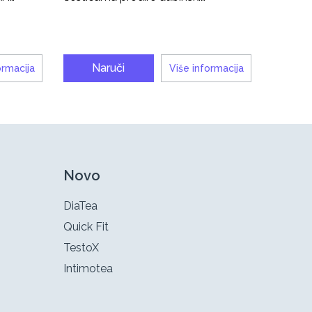
Naruči
ormacija
Više informacija
Novo
DiaTea
Quick Fit
TestoX
Intimotea