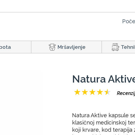
Poče
pota
Mršavljenje
Tehni
Natura Aktiv
★
★
★
★
★
Recenzij
Natura Aktive kapsule se
klasičnoj medicinskoj t
koji krvare, kod terapij