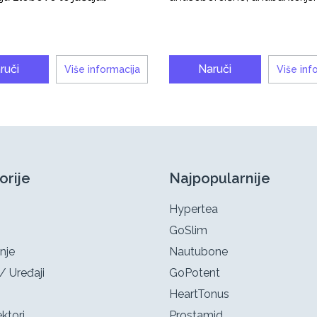
ruči
Naruči
Više informacija
Više inf
orije
Najpopularnije
Hypertea
GoSlim
nje
Nautubone
/ Uređaji
GoPotent
HeartTonus
ktori
Prostamid