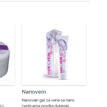
Nanovein
Nanovein gel za vene sa nano
i I…
česticama prodire dubinski…