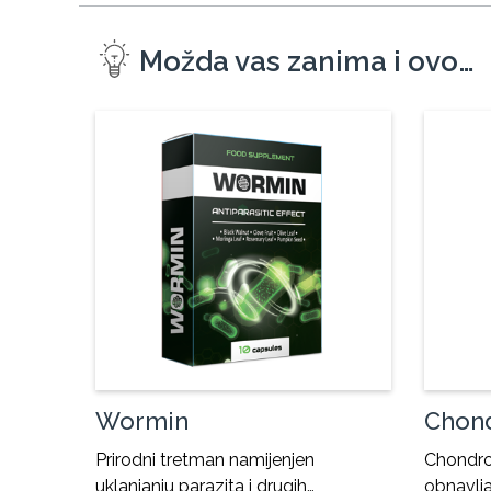
Možda vas zanima i ovo…
Wormin
Chon
Prirodni tretman namijenjen
Chondrom
uklanjanju parazita i drugih…
obnavlja