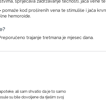
tvima, spriječava zadržavanje tečnosti, jača vene te
–
pomaže kod proširenih vena te stimuliše i jača krvn
bolne hemoroide.
le?
Preporučeno trajanje tretmana je mjesec dana.
poteke, ali sam shvatio da je to samo
sule su bile dovoljene da riješim svoj