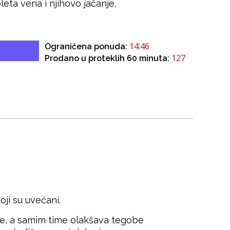
leta vena i njihovo jačanje.
14:46
Ograničena ponuda:
127
Prodano u proteklih 60 minuta:
oji su uvećani.
ile, a samim time olakšava tegobe