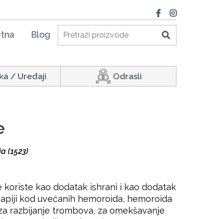
tna
Blog
ka / Uređaji
Odrasli
e
a (1523)
 koriste kao dodatak ishrani i kao dodatak
erapiji kod uvećanih hemoroida, hemoroida
a za razbijanje trombova, za omekšavanje