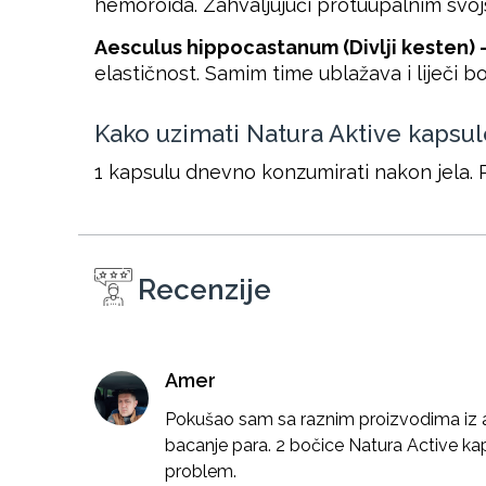
hemoroida. Zahvaljujući protuupalnim svojs
Aesculus hippocastanum (Divlji kesten) 
elastičnost. Samim time ublažava i liječi 
Kako uzimati Natura Aktive kapsu
1 kapsulu dnevno konzumirati nakon jela. 
Recenzije
Amer
Pokušao sam sa raznim proizvodima iz a
bacanje para. 2 bočice Natura Active kap
problem.