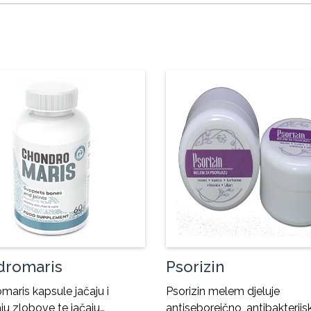
dromaris
Psorizin
aris kapsule jačaju i
Psorizin melem djeluje
ju zlobove te jačaju…
antiseboreično, antibakterijsk