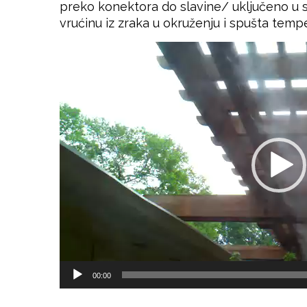
preko konektora do slavine/ uključeno u s
vrućinu iz zraka u okruženju i spušta temper
Reproduktor
videozapisa
00:00