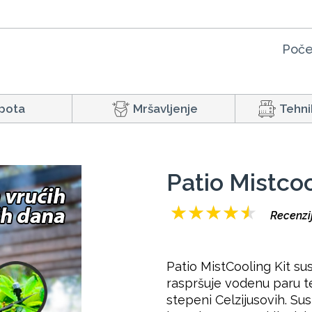
Poče
pota
Mršavljenje
Tehni
Patio Mistcoo
★
★
★
★
★
Recenzi
Patio MistCooling Kit s
raspršuje vodenu paru t
stepeni Celzijusovih. Sust