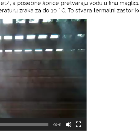
et/, a posebne šprice pretvaraju vodu u finu maglic
aturu zraka za do 10 ° C. To stvara termalni zastor ko
00:41