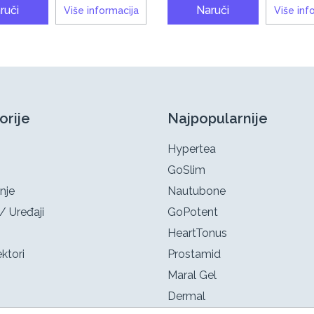
ruči
Naruči
Više informacija
Više inf
orije
Najpopularnije
Hypertea
GoSlim
nje
Nautubone
/ Uređaji
GoPotent
HeartTonus
ktori
Prostamid
Maral Gel
Dermal