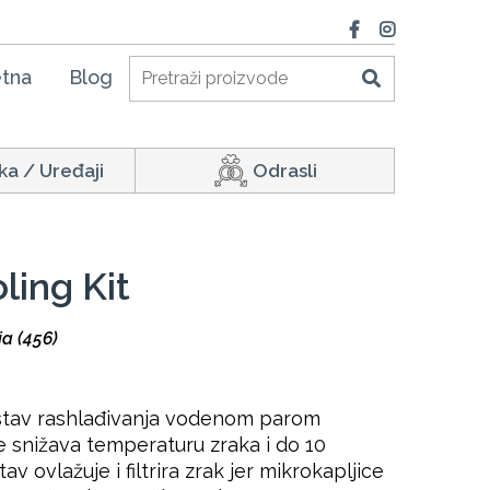
tna
Blog
ka / Uređaji
Odrasli
ling Kit
ja (456)
ustav rashlađivanja vodenom parom
e snižava temperaturu zraka i do 10
av ovlažuje i filtrira zrak jer mikrokapljice