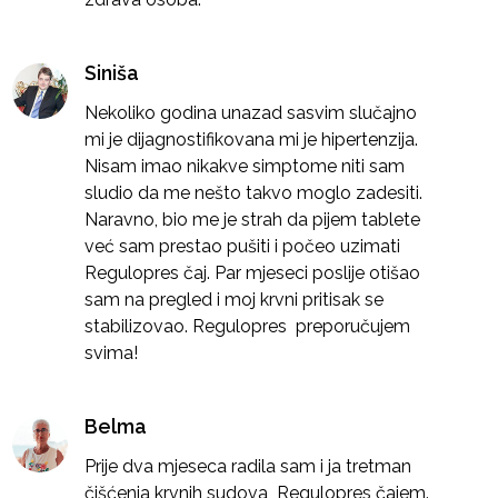
Siniša
Nekoliko godina unazad sasvim slučajno
mi je dijagnostifikovana mi je hipertenzija.
Nisam imao nikakve simptome niti sam
sludio da me nešto takvo moglo zadesiti.
Naravno, bio me je strah da pijem tablete
već sam prestao pušiti i počeo uzimati
Regulopres čaj. Par mjeseci poslije otišao
sam na pregled i moj krvni pritisak se
stabilizovao. Regulopres preporučujem
svima!
Belma
Prije dva mjeseca radila sam i ja tretman
čišćenja krvnih sudova Regulopres čajem.