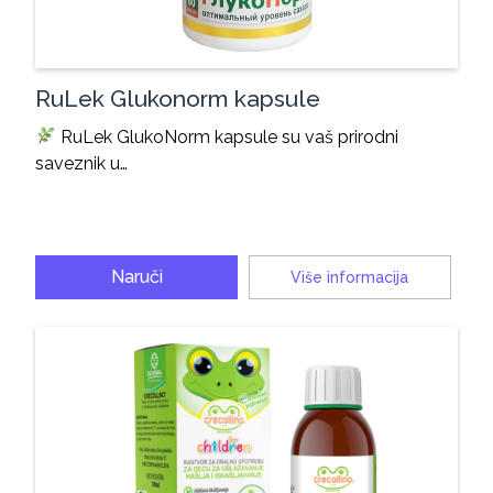
RuLek Glukonorm kapsule
RuLek GlukoNorm kapsule su vaš prirodni
saveznik u…
Naruči
Više informacija