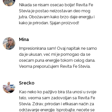
Nikada se nisam osećao bolje! Revita Fe
Stevia je postao neizostavan deo mog
jutra. Obožavam kako brzo daje energiju i
kako je prirodan. Sjajan proizvod!
Mina
Impresionirana sam! Ovaj napitak ne samo
da je ukusan, već mi je pomogao da se
osećam puna energije tokom celog dana.
Veoma preporučujem Revita Fe Stevia.
Srećko
Kao neko ko pažljivo bira šta unosi u svoje
telo, veoma sam zadovoljan sa Revita Fe
Stevia. Zdrav, prirodan i efikasan način za
održavanje energije. Isprobajte, nećete se