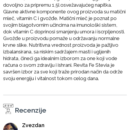
dovoljno za pripremu 1,5l osvežavajućeg napitka.
Glavne aktivne komponente ovog proizvoda su matični
mleč, vitamin C i gvožđe. Matični mleč je poznat po
svojim blagotvornim učincima na imunološki sistem,
dok vitamin C doprinosi smanjenju umora i iscrpljenosti.
Gvožđe u proizvodu pomaže u održavanju normalne
krvne slike. Nutritivna vrednost proizvoda je pažljivo
izbalansirana, sa niskim sadržajem masti i ugljenih
hidrata, čineći ga idealnim izborom za one koji vode
računa o svom zdravlju i ishrani. Revita Fe Stevia je
savršen izbor za sve koji traže prirodan način da održe
svoju energiju i vitalnost tokom celog dana.
Recenzije
Zvezdan