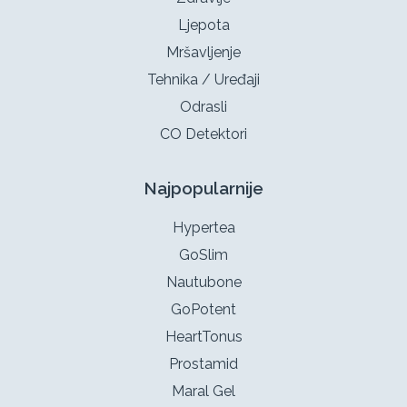
Ljepota
Mršavljenje
Tehnika / Uređaji
Odrasli
CO Detektori
Najpopularnije
Hypertea
GoSlim
Nautubone
GoPotent
HeartTonus
Prostamid
Maral Gel