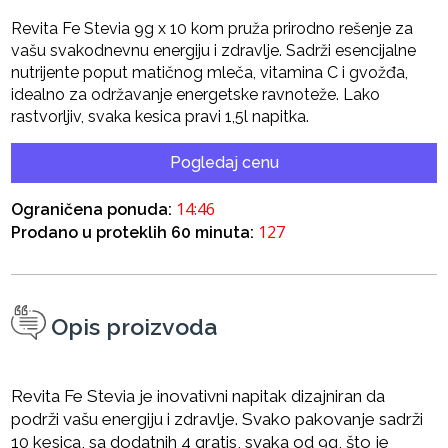
Revita Fe Stevia 9g x 10 kom pruža prirodno rešenje za
vašu svakodnevnu energiju i zdravlje. Sadrži esencijalne
nutrijente poput matičnog mleča, vitamina C i gvožđa,
idealno za održavanje energetske ravnoteže. Lako
rastvorljiv, svaka kesica pravi 1,5l napitka.
Pogledaj cenu
14:45
Ograničena ponuda:
127
Prodano u proteklih 60 minuta:
Opis proizvoda
Revita Fe Stevia je inovativni napitak dizajniran da
podrži vašu energiju i zdravlje. Svako pakovanje sadrži
10 kesica, sa dodatnih 4 gratis, svaka od 9g, što je