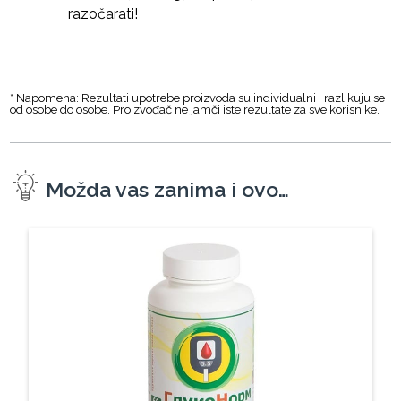
razočarati!
* Napomena: Rezultati upotrebe proizvoda su individualni i razlikuju se
od osobe do osobe. Proizvođač ne jamči iste rezultate za sve korisnike.
Možda vas zanima i ovo…