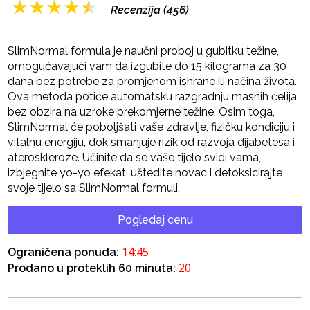
★
★
★
★
★
Recenzija (456)
SlimNormal formula je naučni proboj u gubitku težine,
omogućavajući vam da izgubite do 15 kilograma za 30
dana bez potrebe za promjenom ishrane ili načina života.
Ova metoda potiče automatsku razgradnju masnih ćelija,
bez obzira na uzroke prekomjerne težine. Osim toga,
SlimNormal će poboljšati vaše zdravlje, fizičku kondiciju i
vitalnu energiju, dok smanjuje rizik od razvoja dijabetesa i
ateroskleroze. Učinite da se vaše tijelo svidi vama,
izbjegnite yo-yo efekat, uštedite novac i detoksicirajte
svoje tijelo sa SlimNormal formuli.
Pogledaj cenu
14:45
Ograničena ponuda:
20
Prodano u proteklih 60 minuta: