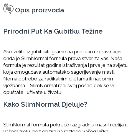
Opis proizvoda
Prirodni Put Ka Gubitku Težine
Ako želite izgubiti kilograme na prirodan i zdrav način,
onda je SlimNormal formula prava stvar za vas. Naša
formula je rezultat godina istraživanja i prva je na svijetu
koja omogućava automatsko sagorijevanje masti.
Nema potrebe za radikalnim dijetama ili napornim
vježbama – SlimNormal radi svoj posao dok se vi
opuštate i uživate u životu!
Kako SlimNormal Djeluje?
SlimNormal formula pokreće razgradnju masnih ćelija u
vašem tijelu, bez obzira na razloge vašeg viška