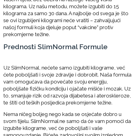
kilograma. Uz našu metodu, možete izgubiti do 15
kilograma za samo 30 dana. A najbolje od svega je što
se ovi izgubljeni kilogrami neće vratiti – zahvaljujući
našoj formuli koja djeluje poput “vakcine” protiv
prekomjerne težine.
Prednosti SlimNormal Formule
Uz SlimNormal, nećete samo izgubiti kilograme, već
ćete poboljšati i svoje zdravlje i dobrobit. Naša formula
vam omogućava da povećate svoju energiju,
poboljšate fizičku kondiciju i ojačate mišiće i mozak. Uz
to, smanjuje rizik od razvoja dijabetesa i ateroskleroze,
te štiti od teških posljedica prekomjerne težine.
Nema ničeg boljeg nego kada se osjećate dobro u
svom tijelu. SlimNormal ne samo da će vam pomoći da
izgubite kilograme, već će poboljšati i vaše
samopouzdanje. Bićete zadovoljni svojim izgledom,