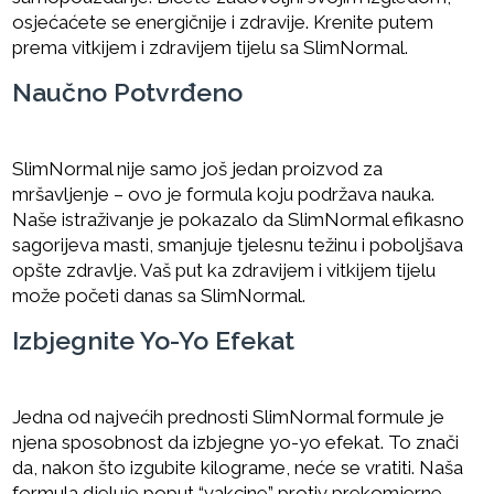
osjećaćete se energičnije i zdravije. Krenite putem
prema vitkijem i zdravijem tijelu sa SlimNormal.
Naučno Potvrđeno
SlimNormal nije samo još jedan proizvod za
mršavljenje – ovo je formula koju podržava nauka.
Naše istraživanje je pokazalo da SlimNormal efikasno
sagorijeva masti, smanjuje tjelesnu težinu i poboljšava
opšte zdravlje. Vaš put ka zdravijem i vitkijem tijelu
može početi danas sa SlimNormal.
Izbjegnite Yo-Yo Efekat
Jedna od najvećih prednosti SlimNormal formule je
njena sposobnost da izbjegne yo-yo efekat. To znači
da, nakon što izgubite kilograme, neće se vratiti. Naša
formula djeluje poput “vakcine” protiv prekomjerne