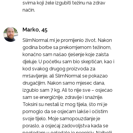
svima koji žele izgubiti težinu na zdrav
način.
Marko, 45
SlimNormal mi je promijenio život. Nakon
godina borbe sa prekomjernom težinom,
konačno sam našao rješenje koje zaista
djeluje. U početku sam bio skeptičan, kao i
kod svakog drugog proizvoda za
mršavljenje, ali SlimNormal se pokazao
drugačijim. Nakon samo mjesec dana,
izgubio sam 7 kg. Ali to nije sve – osjećao
sam se energičnije, zdravije i snažnije.
Toksini su nestali iz mog tijela, što mi je
pomoglo da se osjećam lakše i očistim
svoje tijelo. Moje samopouzdanje je
poraslo, a osjećaj zadovoljstva kada se
pogledam u ogledalo je neopisiv. Najbolji