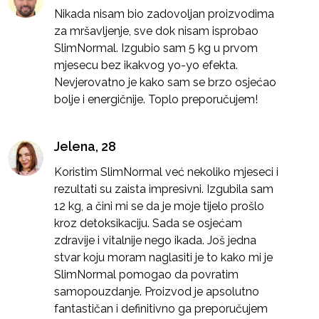
Nikada nisam bio zadovoljan proizvodima
za mršavljenje, sve dok nisam isprobao
SlimNormal. Izgubio sam 5 kg u prvom
mjesecu bez ikakvog yo-yo efekta.
Nevjerovatno je kako sam se brzo osjećao
bolje i energičnije. Toplo preporučujem!
Jelena, 28
Koristim SlimNormal već nekoliko mjeseci i
rezultati su zaista impresivni. Izgubila sam
12 kg, a čini mi se da je moje tijelo prošlo
kroz detoksikaciju. Sada se osjećam
zdravije i vitalnije nego ikada. Još jedna
stvar koju moram naglasiti je to kako mi je
SlimNormal pomogao da povratim
samopouzdanje. Proizvod je apsolutno
fantastičan i definitivno ga preporučujem