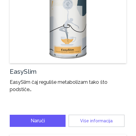
EasySlim
EasySlim čaj reguliše metabolizam tako što
podstiče…
Naruči
Više informacija