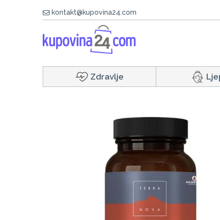
kontakt@kupovina24.com
Zdravlje
Lje