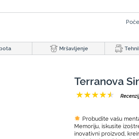
Poče
pota
Mršavljenje
Tehni
Terranova Si
★
★
★
★
★
Recenzi
Probudite vašu mental
Memoriju, iskusite izošt
inovativni proizvod, kre