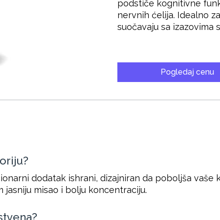
podstiče kognitivne funk
nervnih ćelija. Idealno z
suočavaju sa izazovima 
Pogledaj cenu
oriju?
ionarni dodatak ishrani, dizajniran da poboljša vaše 
 jasniju misao i bolju koncentraciju.
nstvena?