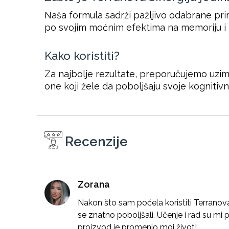
Naša formula sadrži pažljivo odabrane priro
po svojim moćnim efektima na memoriju i 
Kako koristiti?
Za najbolje rezultate, preporučujemo uzim
one koji žele da poboljšaju svoje kognitiv
Recenzije
Zorana
Nakon što sam počela koristiti Terranova
se znatno poboljšali. Učenje i rad su mi pos
proizvod je promenio moj život!