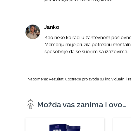
Janko
Kao neko ko radi u zahtevnom poslovnom
Memoriju mi je pružila potrebnu mentalnu
sposobnije da se suočim sa izazovima.
* Napomena: Rezultati upotrebe proizvoda su individualni i ra
Možda vas zanima i ovo…