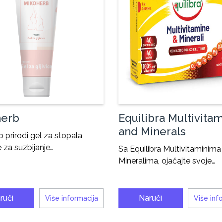
herb
Equilibra Multivita
and Minerals
 prirodi gel za stopala
e za suzbijanje…
Sa Equilibra Multivitaminima 
Mineralima, ojačajte svoje…
ruči
Naruči
Više informacija
Više inf