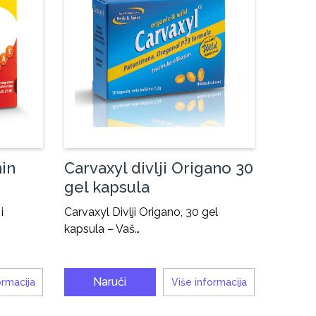
min
Carvaxyl divlji Origano 30
gel kapsula
i
Carvaxyl Divlji Origano, 30 gel
kapsula – Vaš…
Naruči
ormacija
Više informacija