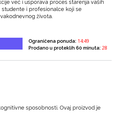
cije već i usporava proces starenja vaših
a studente i profesionalce koji se
svakodnevnog života.
14:49
Ograničena ponuda:
28
Prodano u proteklih 60 minuta:
kognitivne sposobnosti. Ovaj proizvod je