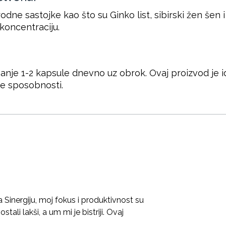
dne sastojke kao što su Ginko list, sibirski žen šen i
koncentraciju.
anje 1-2 kapsule dnevno uz obrok. Ovaj proizvod je i
ne sposobnosti.
 Sinergiju, moj fokus i produktivnost su
tali lakši, a um mi je bistriji. Ovaj