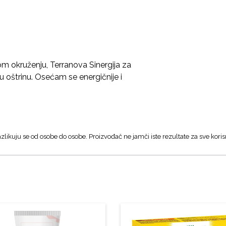
 okruženju, Terranova Sinergija za
 oštrinu. Osećam se energičnije i
zlikuju se od osobe do osobe. Proizvođač ne jamči iste rezultate za sve koris