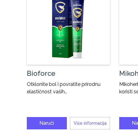
Bioforce
Miko
Otklonite bol i povratite prirodnu
Mikoherb
elastičnost vaših…
koristi s
Naruči
Na
Više informacija