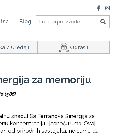
tna
Blog
ka / Uređaji
Odrasli
nergija za memoriju
ja (586)
nu snagu! Sa Terranova Sinergija za
renu koncentraciju i jasnoću uma. Ovaj
iran od prirodnih sastojaka, ne samo da