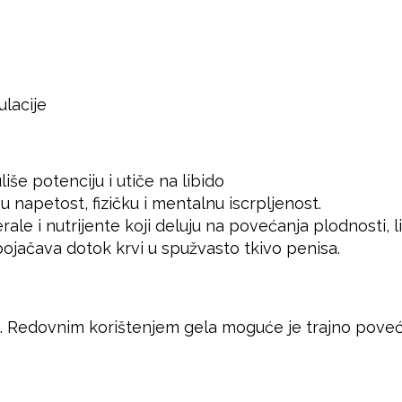
lacije
liše potenciju i utiče na libido
u napetost, fizičku i mentalnu iscrpljenost.
ale i nutrijente koji deluju na povećanja plodnosti, li
ojačava dotok krvi u spužvasto tkivo penisa.
. Redovnim korištenjem gela moguće je trajno poveća