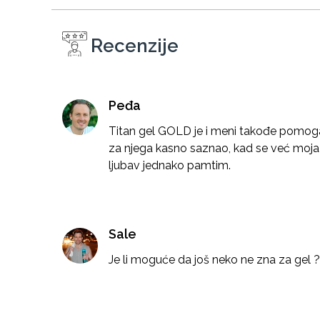
Recenzije
Peđa
Titan gel GOLD je i meni takođe pomoga
za njega kasno saznao, kad se već moja 
ljubav jednako pamtim.
Sale
Je li moguće da još neko ne zna za gel ?