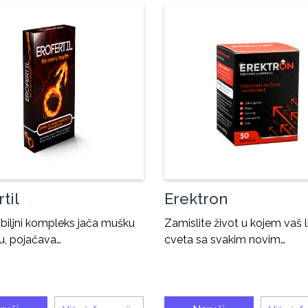
til
Erektron
l biljni kompleks jača mušku
Zamislite život u kojem vaš l
u, pojačava…
cveta sa svakim novim…