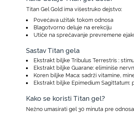
Titan Gel Gold ima višestruko dejstvo:
Povećava užitak tokom odnosa
Blagotvorno deluje na erekciju
Utiče na sprečavanje prevremene ejaku
Sastav Titan gela
Ekstrakt biljke Tribulus Terrestris : stimu
Ekstrakt biljke Guarane: eliminiše nervn
Koren biljke Maca: sadrži vitamine, miner
Ekstrakt biljke Epimedium Sagittatum: p
Kako se koristi Titan gel?
Nežno umasirati gel 30 minuta pre odnosa