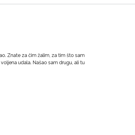
o. Znate za čim žalim, za tim što sam
voljena udala. Našao sam drugu, ali tu