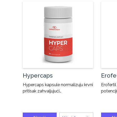
Hypercaps
Erofer
Hypercaps kapsule normalizuju krvni
Eroferti
pritisak zahvaljujući…
potencij