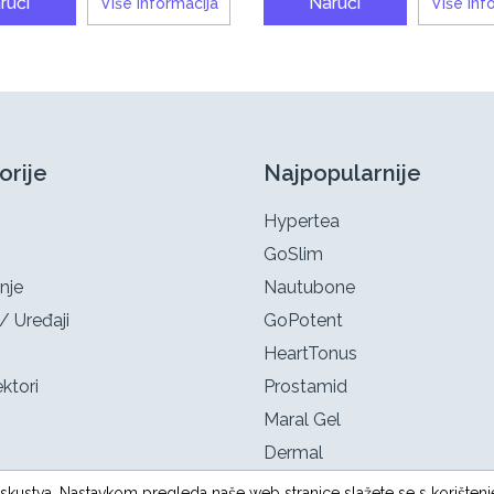
ruči
Naruči
Više informacija
Više inf
orije
Najpopularnije
Hypertea
GoSlim
nje
Nautubone
/ Uređaji
GoPotent
HeartTonus
ktori
Prostamid
Maral Gel
Dermal
g iskustva. Nastavkom pregleda naše web stranice slažete se s korištenj