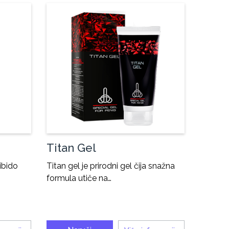
Titan Gel
ibido
Titan gel je prirodni gel čija snažna
formula utiče na…