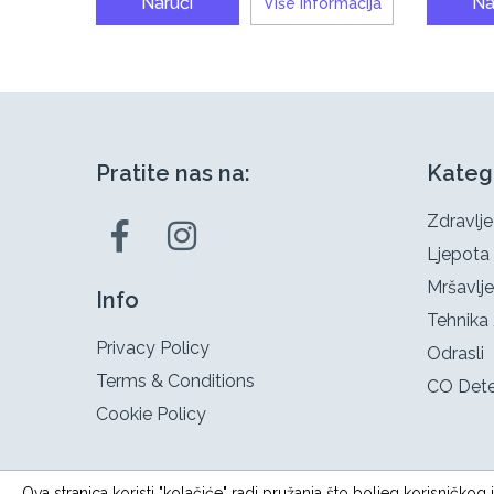
Naruči
Na
Više informacija
Pratite nas na:
Kateg
Zdravlje
Ljepota
Mršavlje
Info
Tehnika 
Privacy Policy
Odrasli
Terms & Conditions
CO Dete
Cookie Policy
Ova stranica koristi "kolačiće" radi pružanja što boljeg korisničko