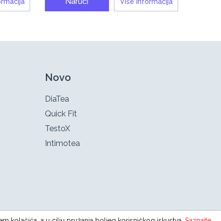
Naruči
ormacija
Više informacija
Novo
DiaTea
Quick Fit
TestoX
Intimotea
em kolačića, a u cilju pružanja boljeg korisničkog iskustva.
Saznajte