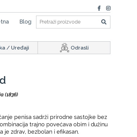
tna
Blog
ka / Uređaji
Odrasli
ld
a (1836)
anje penisa sadrži prirodne sastojke bez
kombinacija trajno povećava obim i dužinu
 je zdrav, bezbolan i efikasan.