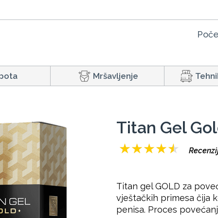
Poče
pota
Mršavljenje
Tehni
Titan Gel Go
★
★
★
★
★
Recenzij
Titan gel GOLD za poveć
vještačkih primesa čija 
penisa. Proces povećanja