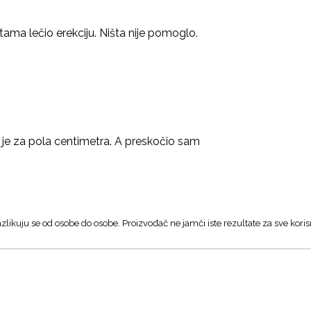
etama lečio erekciju. Ništa nije pomoglo.
 je za pola centimetra. A preskočio sam
zlikuju se od osobe do osobe. Proizvođač ne jamči iste rezultate za sve koris