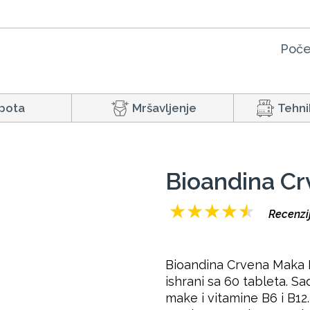
Poče
pota
Mršavljenje
Tehni
Bioandina C
★
★
★
★
★
Recenzij
Bioandina Crvena Maka 
ishrani sa 60 tableta. S
make i vitamine B6 i B12