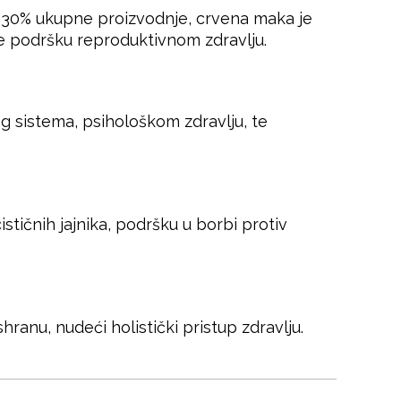
a 30% ukupne proizvodnje, crvena maka je
te podršku reproduktivnom zdravlju.
og sistema, psihološkom zdravlju, te
stičnih jajnika, podršku u borbi protiv
nu, nudeći holistički pristup zdravlju.