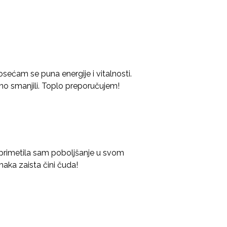
sećam se puna energije i vitalnosti.
o smanjili. Toplo preporučujem!
 primetila sam poboljšanje u svom
aka zaista čini čuda!