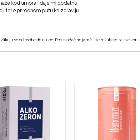
aže kod umora i daje mi dodatnu
ji teže prirodnom putu ka zdravlju.
zlikuju se od osobe do osobe. Proizvođač ne jamči iste rezultate za sve koris