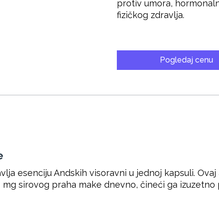
protiv umora, hormonaln
fizičkog zdravlja.
Pogledaj cenu
e
ja esenciju Andskih visoravni u jednoj kapsuli. Ova
00 mg sirovog praha make dnevno, čineći ga izuzetno