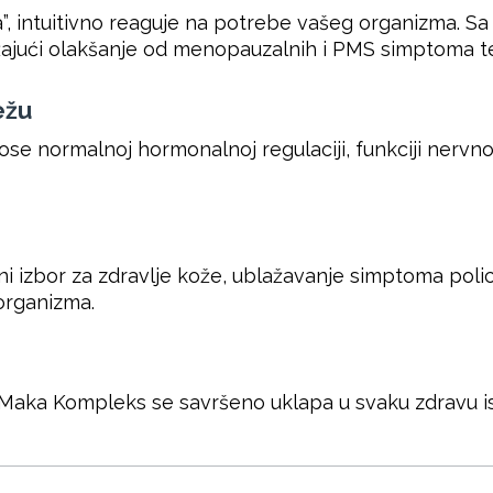
”, intuitivno reaguje na potrebe vašeg organizma. S
ružajući olakšanje od menopauzalnih i PMS simptoma 
ežu
nose normalnoj hormonalnoj regulaciji, funkciji nervn
i izbor za zdravlje kože, ublažavanje simptoma polici
organizma.
aka Kompleks se savršeno uklapa u svaku zdravu ishra