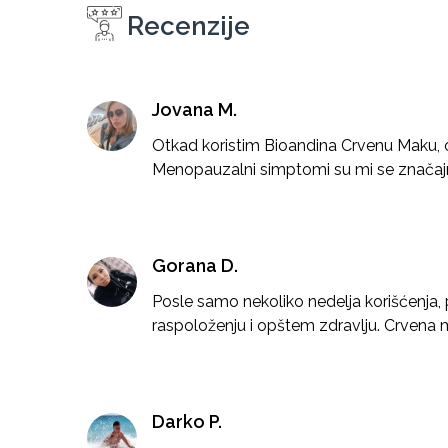
Recenzije
Jovana M.
Otkad koristim Bioandina Crvenu Maku, o
Menopauzalni simptomi su mi se značajn
Gorana D.
Posle samo nekoliko nedelja korišćenja,
raspoloženju i opštem zdravlju. Crvena m
Darko P.