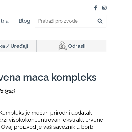
tna
Blog
ka / Uređaji
Odrasli
rvena maca kompleks
a (524)
Kompleks je moćan prirodni dodatak
adrži visokokoncentrovani ekstrakt crvene
. Ovaj proizvod je vaš saveznik u borbi