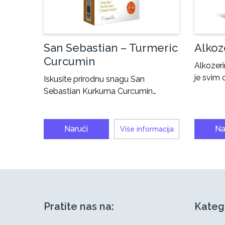
San Sebastian – Turmeric
Alkoz
Curcumin
Alkozeri
je svim
Iskusite prirodnu snagu San
Sebastian Kurkuma Curcumin…
Naruči
Na
Više informacija
Pratite nas na:
Kateg