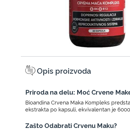
Opis proizvoda
Priroda na delu: Moć Crvene Mak
Bioandina Crvena Maka Kompleks predstavl
ekstrakta po kapsuli, ekvivalentan je 60
Zašto Odabrati Crvenu Maku?