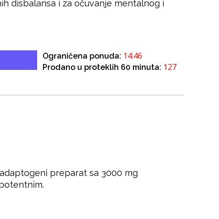
ih disbalansa i za očuvanje mentalnog i
14:46
Ograničena ponuda:
127
Prodano u proteklih 60 minuta:
j adaptogeni preparat sa 3000 mg
 potentnim.