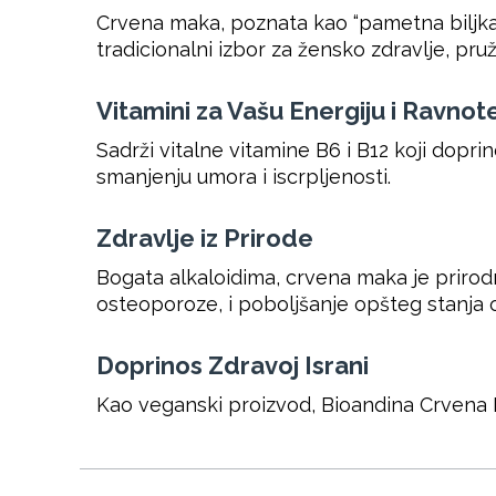
Crvena maka, poznata kao “pametna biljka
tradicionalni izbor za žensko zdravlje, p
Vitamini za Vašu Energiju i Ravnot
Sadrži vitalne vitamine B6 i B12 koji dopri
smanjenju umora i iscrpljenosti.
Zdravlje iz Prirode
Bogata alkaloidima, crvena maka je prirodn
osteoporoze, i poboljšanje opšteg stanja 
Doprinos Zdravoj Israni
Kao veganski proizvod, Bioandina Crvena M