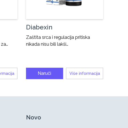
Diabexin
Zaštita srca i regulacija pritiska
 za…
nikada nisu bili lakši…
Naruči
ormacija
Više informacija
Novo