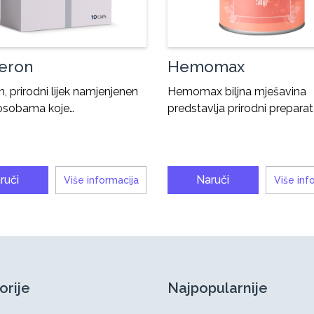
eron
Hemomax
n, prirodni lijek namjenjenen
Hemomax biljna mješavina
 osobama koje…
predstavlja prirodni preparat
ruči
Naruči
Više informacija
Više inf
orije
Najpopularnije