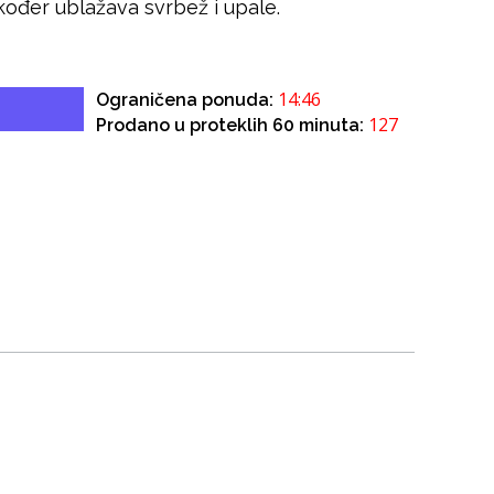
kođer ublažava svrbež i upale.
14:45
Ograničena ponuda:
127
Prodano u proteklih 60 minuta: