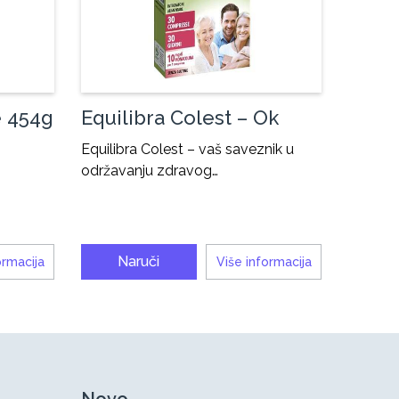
e 454g
Equilibra Colest – Ok
Equilibra Colest – vaš saveznik u
održavanju zdravog…
Naruči
ormacija
Više informacija