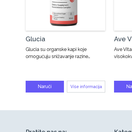
Glucia
Ave V
Glucia su organske kapi koje
Ave Vit
omogućuju snižavanje razine…
visokokv
Naruči
Na
Više informacija