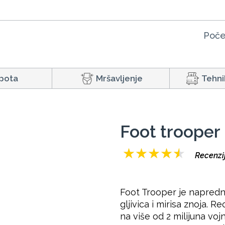
Poče
pota
Mršavljenje
Tehni
Foot trooper
★
★
★
★
★
Recenzij
Foot Trooper je napredni 
gljivica i mirisa znoja. 
na više od 2 milijuna vo