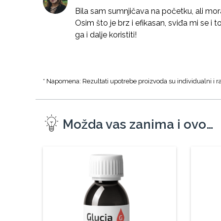
Bila sam sumnjičava na početku, ali mor
Osim što je brz i efikasan, sviđa mi se i t
ga i dalje koristiti!
* Napomena: Rezultati upotrebe proizvoda su individualni i ra
Možda vas zanima i ovo…