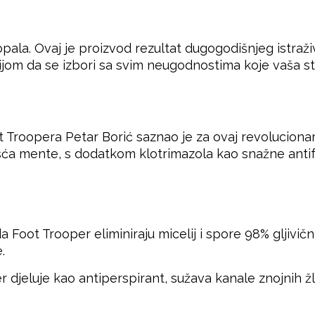
ala. Ovaj je proizvod rezultat dugogodišnjeg istraživa
sijom da se izbori sa svim neugodnostima koje vaša sto
ot Troopera Petar Borić saznao je za ovaj revoluciona
 lišća mente, s dodatkom klotrimazola kao snažne an
Foot Trooper eliminiraju micelij i spore 98% gljivičn
.
r djeluje kao antiperspirant, sužava kanale znojnih žlij