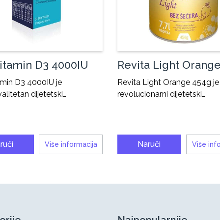
itamin D3 4000IU
Revita Light Orang
amin D3 4000IU je
Revita Light Orange 454g je
alitetan dijetetski…
revolucionarni dijetetski…
ruči
Naruči
Više informacija
Više inf