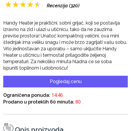
★
★
★
★
★
Recenzija (320)
Handy Heater je praktični, sobni grijač, koji se postavlja
izravno na zid i ulazi u utičnicu, tako da ne zauzima
previše prostora! Unatoč kompaktnoj veličini, ova mini
štednjak ima veliku snagu i može brzo zagrijati vašu sobu.
Vrlo jednostavan za uporabu – samo uključite Handy
Heater u utičnicu i termostat prilagodite željenoj
temperaturi. Za nekoliko minuta hladna će se soba
ispuniti toplinom i udobnošću!
Pogledaj cenu
14:45
Ograničena ponuda:
80
Prodano u proteklih 60 minuta:
Opis proizvoda