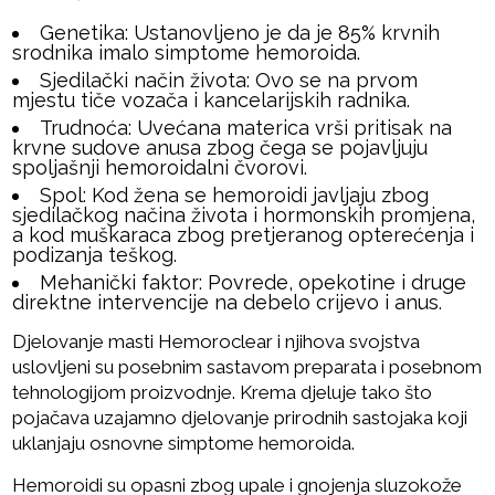
Genetika: Ustanovljeno je da je 85% krvnih
srodnika imalo simptome hemoroida.
Sjedilački način života: Ovo se na prvom
mjestu tiče vozača i kancelarijskih radnika.
Trudnoća: Uvećana materica vrši pritisak na
krvne sudove anusa zbog čega se pojavljuju
spoljašnji hemoroidalni čvorovi.
Spol: Kod žena se hemoroidi javljaju zbog
sjedilačkog načina života i hormonskih promjena,
a kod muškaraca zbog pretjeranog opterećenja i
podizanja teškog.
Mehanički faktor: Povrede, opekotine i druge
direktne intervencije na debelo crijevo i anus.
Djelovanje masti Hemoroclear i njihova svojstva
uslovljeni su posebnim sastavom preparata i posebnom
tehnologijom proizvodnje. Krema djeluje tako što
pojačava uzajamno djelovanje prirodnih sastojaka koji
uklanjaju osnovne simptome hemoroida.
Hemoroidi su opasni zbog upale i gnojenja sluzokože