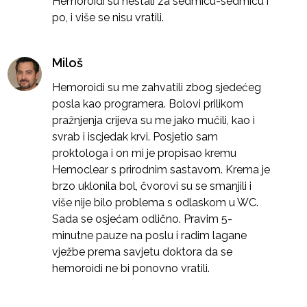
Hemoroidi su nestali za sedmicu-sedmicu i
po, i više se nisu vratili.
Miloš
Hemoroidi su me zahvatili zbog sjedećeg
posla kao programera. Bolovi prilikom
pražnjenja crijeva su me jako mučili, kao i
svrab i iscjedak krvi. Posjetio sam
proktologa i on mi je propisao kremu
Hemoclear s prirodnim sastavom. Krema je
brzo uklonila bol, čvorovi su se smanjili i
više nije bilo problema s odlaskom u WC.
Sada se osjećam odlično. Pravim 5-
minutne pauze na poslu i radim lagane
vježbe prema savjetu doktora da se
hemoroidi ne bi ponovno vratili.