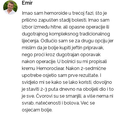
Emir
Imao sam hemoroide u trećoj fazi, što je
prilično zapušten stadij bolesti. Imao sam
izbor između hitne, ali opasne operacije ili
dugotrajnog kompleksnog tradicionalnog
liječenja. Odlučio sam se za drugu opciju jer
mislim da je bolje kupiti jeftin pripravak,
nego proći kroz dugotrajan oporavak
nakon operacije. U bolnici su mi propisali
kremu Hemoroclear. Nakon 2-sedmične
upotrebe osjetio sam prve rezultate. I
svidjelo mi se kako se lako koristi, dovoljno
je staviti 2-3 puta dnevno na oboljeli dio i to
je sve. Čvorovi su se smanjili, a više nema ni
svrab, natečenosti i bolova. Već se
osjećam bolje.