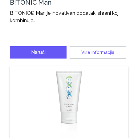
B!TONIC Man
B!TONIC® Man je inovativan dodatak ishrani koji
kombinuje…
Naruči
Više informacija