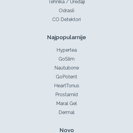
Tehnika / Uređaji
Odrasli
CO Detektori
Najpopularnije
Hypertea
GoSlim
Nautubone
GoPotent
HeartTonus
Prostamid
Maral Gel
Dermal
Novo