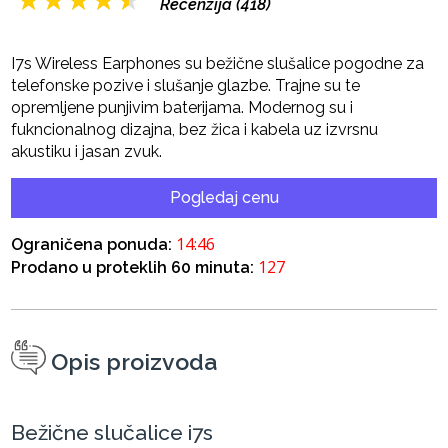
★
★
★
★
★
Recenzija (418)
I7s Wireless Earphones su bežične slušalice pogodne za
telefonske pozive i slušanje glazbe. Trajne su te
opremljene punjivim baterijama. Modernog su i
fukncionalnog dizajna, bez žica i kabela uz izvrsnu
akustiku i jasan zvuk.
Pogledaj cenu
14:45
Ograničena ponuda:
127
Prodano u proteklih 60 minuta:
Opis proizvoda
Bežične slučalice i7s