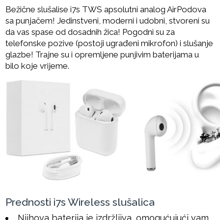
Bežične slušalise i7s TWS apsolutni analog AirPodova
sa punjačem! Jedinstveni, moderni i udobni, stvoreni su
da vas spase od dosadnih žica! Pogodni su za
telefonske pozive (postoji ugrađeni mikrofon) i slušanje
glazbe! Trajne su i opremljene punjivim baterijama u
bilo koje vrijeme.
Prednosti i7s Wireless slušalica
Njihova baterija je izdržljiva, omogućujući vam