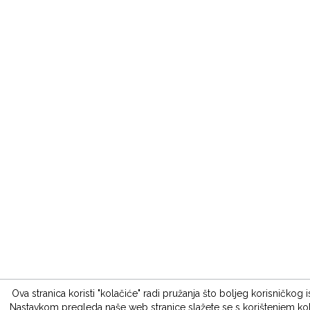
Ova stranica koristi "kolačiće" radi pružanja što boljeg korisničkog i
Nastavkom pregleda naše web stranice slažete se s korištenjem kol