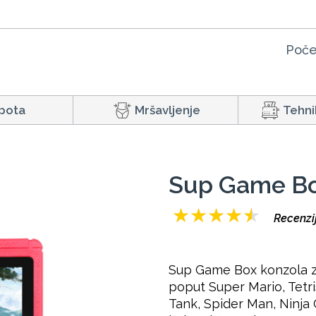
Poče
pota
Mršavljenje
Tehni
Sup Game B
★
★
★
★
★
Recenzi
Sup Game Box konzola za 
poput Super Mario, Tetri
Tank, Spider Man, Ninja Ga