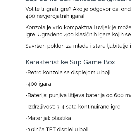
Volite li igrati igre? Ako je odgovor da,
400 nevjerojatnih igara!
Konzola je vrlo kompaktna i uvijek je može
igre. Ugrađeno 400 klasičnih igara kojih se 
Savršen poklon za mlade i stare ljubitelje 
Karakteristike Sup Game Box
-Retro konzola sa displejom u boji
-400 igara
-Baterija: punjiva litijeva baterija od 600 
-Izdržljivost: 3-4 sata kontinuirane igre
-Materijal: plastika
-3.0inča TFT displej u boji