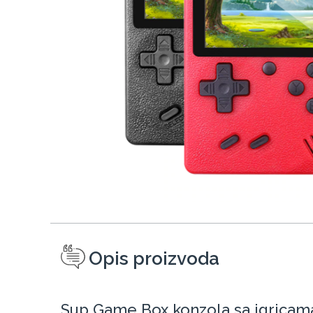
Opis proizvoda
Sup Game Box konzola sa igricam