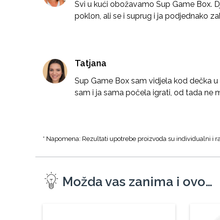
Svi u kući obožavamo Sup Game Box. D
poklon, ali se i suprug i ja podjednako z
Tatjana
Sup Game Box sam vidjela kod dečka u u
sam i ja sama počela igrati, od tada ne 
* Napomena: Rezultati upotrebe proizvoda su individualni i ra
Možda vas zanima i ovo…