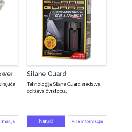
ower
Silane Guard
irajuća
Tehnologija Silane Guard sredstva
održava čvrstoću…
Naruči
ormacija
Više informacija