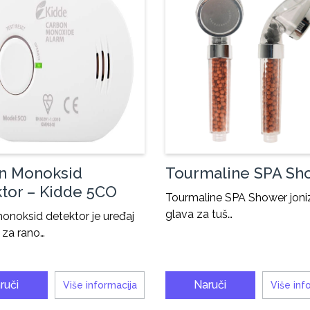
n Monoksid
Tourmaline SPA Sh
tor – Kidde 5CO
Tourmaline SPA Shower joniz
glava za tuš…
onoksid detektor je uređaj
i za rano…
ruči
Naruči
Više informacija
Više inf