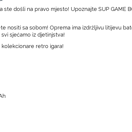
 onda ste došli na pravo mjesto! Upoznajte SUP GAME 
te nositi sa sobom! Oprema ima izdržljivu litijevu ba
svi sjećamo iz djetinjstva!
i kolekcionare retro igara!
mAh