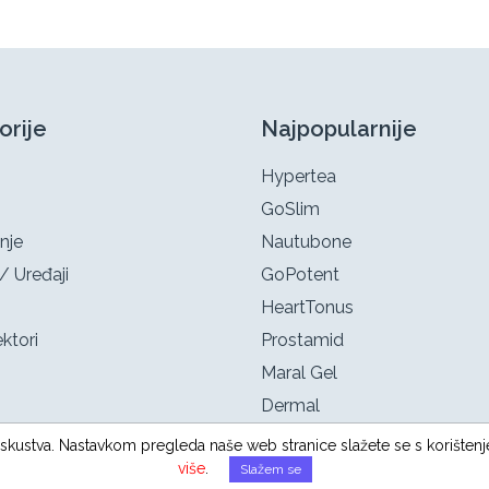
orije
Najpopularnije
Hypertea
GoSlim
nje
Nautubone
/ Uređaji
GoPotent
HeartTonus
ktori
Prostamid
Maral Gel
Dermal
g iskustva. Nastavkom pregleda naše web stranice slažete se s korištenj
više
.
Slažem se
Sva prava zadržana ©
kupovina24.com
2026