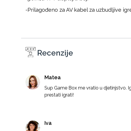
-Prilagođeno za AV kabel za uzbudljive ig
Recenzije
Matea
Sup Game Box me vratio u djetinjstvo. Ig
prestati igrati!
Iva