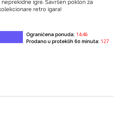
a neprekidne igre. Savršen poklon za
 kolekcionare retro igara!
14:46
Ograničena ponuda:
127
Prodano u proteklih 60 minuta: