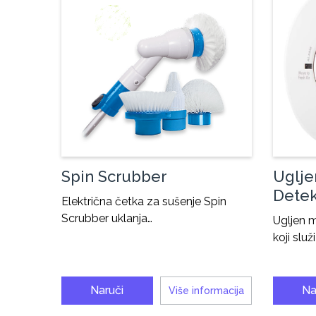
Spin Scrubber
Uglje
Detek
Električna četka za sušenje Spin
Scrubber uklanja…
Ugljen m
koji služ
Naruči
Na
Više informacija