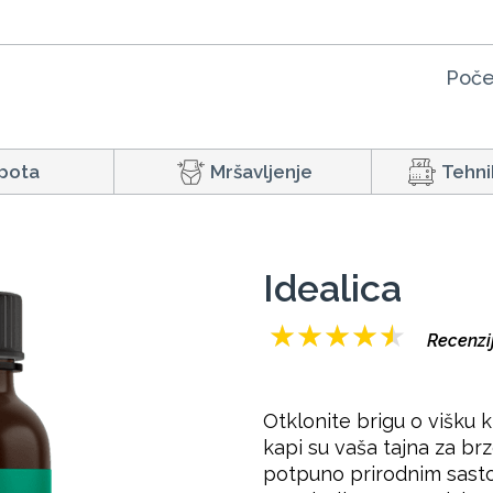
Poče
pota
Mršavljenje
Tehni
Idealica
★
★
★
★
★
Recenzij
Otklonite brigu o višku 
kapi su vaša tajna za b
potpuno prirodnim sasto