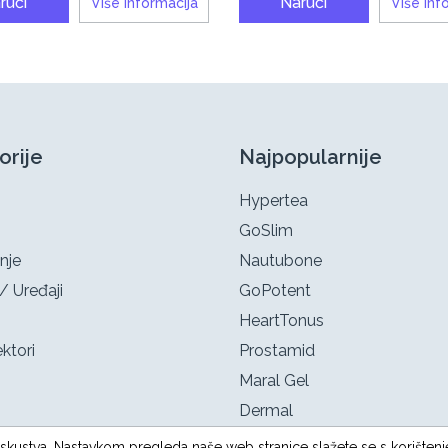
ruči
Naruči
Više informacija
Više inf
orije
Najpopularnije
Hypertea
GoSlim
nje
Nautubone
/ Uređaji
GoPotent
HeartTonus
ktori
Prostamid
Maral Gel
Dermal
g iskustva. Nastavkom pregleda naše web stranice slažete se s korištenj