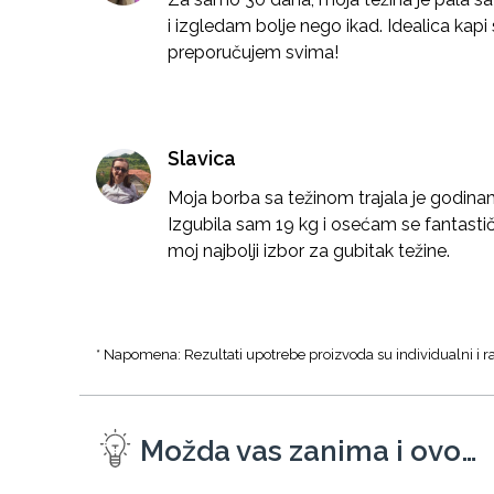
i izgledam bolje nego ikad. Idealica kapi
preporučujem svima!
Slavica
Moja borba sa težinom trajala je godinam
Izgubila sam 19 kg i osećam se fantastičn
moj najbolji izbor za gubitak težine.
* Napomena: Rezultati upotrebe proizvoda su individualni i ra
Možda vas zanima i ovo…