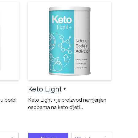
Keto Light +
 u borbi
Keto Light + je proizvod namjenjen
osobama na keto dijeti.…