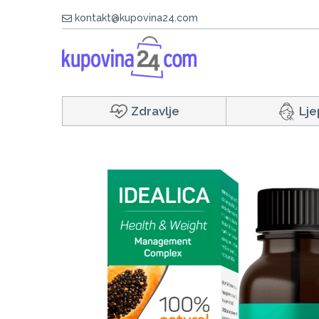
kontakt@kupovina24.com
Zdravlje
Lje