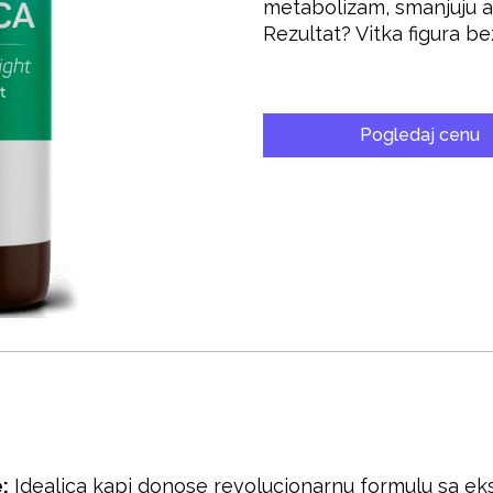
metabolizam, smanjuju ape
Rezultat? Vitka figura bez
Pogledaj cenu
:
Idealica kapi donose revolucionarnu formulu sa ek