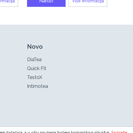
Naruči
ormacija
Više informacija
Novo
DiaTea
Quick Fit
TestoX
Intimotea
em kolačića, a u cilju pružanja boljeg korisničkog iskustva.
Saznajte