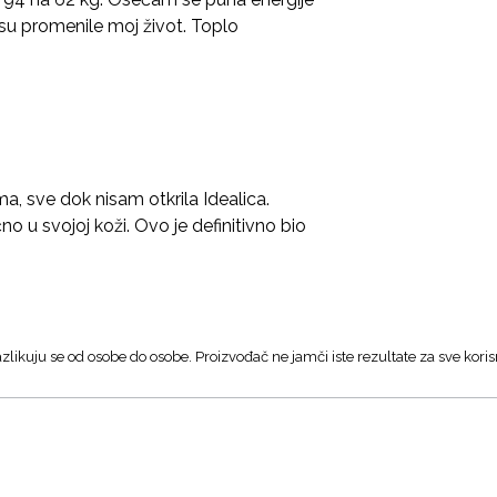
 su promenile moj život. Toplo
a, sve dok nisam otkrila Idealica.
o u svojoj koži. Ovo je definitivno bio
zlikuju se od osobe do osobe. Proizvođač ne jamči iste rezultate za sve koris