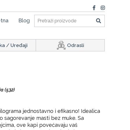
tna
Blog
ka / Uređaji
Odrasli
a (532)
kilograma jednostavno i efikasno! Idealica
rzo sagorevanje masti bez muke. Sa
jcima, ove kapi povećavaju vaš