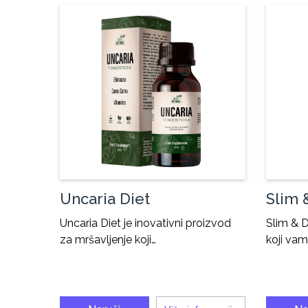
Uncaria Diet
Slim 
Uncaria Diet je inovativni proizvod
Slim & D
za mršavljenje koji…
koji va