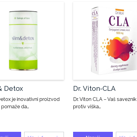
& Detox
Dr. Viton-CLA
etox je inovativni proizvod
Dr. Viton CLA – Vaš saveznik
m pomaže da…
protiv viška…