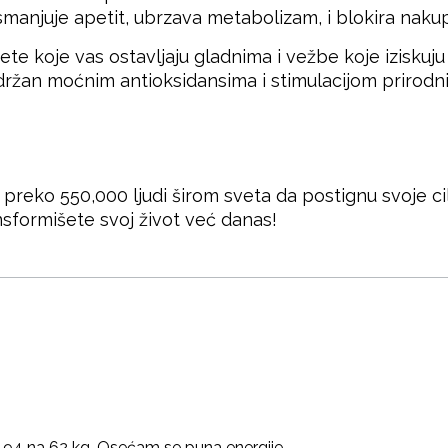
 smanjuje apetit, ubrzava metabolizam, i blokira nakup
te koje vas ostavljaju gladnima i vežbe koje iziskuju 
ržan moćnim antioksidansima i stimulacijom prirodn
reko 550,000 ljudi širom sveta da postignu svoje cil
nsformišete svoj život već danas!
a 94 na 62 kg. Osećam se puna energije