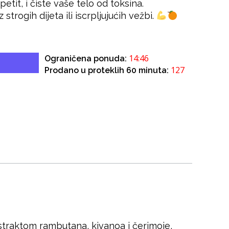
tit, i čiste vaše telo od toksina.
 strogih dijeta ili iscrpljujućih vežbi.
14:46
Ograničena ponuda:
127
Prodano u proteklih 60 minuta:
straktom rambutana, kivanoa i čerimoje,