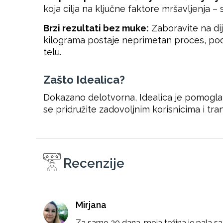
koja cilja na ključne faktore mršavljenja –
Brzi rezultati bez muke:
Zaboravite na dije
kilograma postaje neprimetan proces, pod
telu.
Zašto Idealica?
Dokazano delotvorna, Idealica je pomogla p
se pridružite zadovoljnim korisnicima i tra
Recenzije
Mirjana
Za samo 30 dana, moja težina je pala s