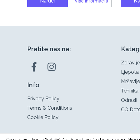
Naruči
Na
Više informacija
Pratite nas na:
Kateg
Zdravlje
Ljepota
Mršavlje
Info
Tehnika 
Privacy Policy
Odrasli
Terms & Conditions
CO Dete
Cookie Policy
Ova stranica koristi "kolačiće" radi pružanja što boljeg korisničko