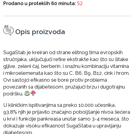
52
Prodano u proteklih 60 minuta:
Opis proizvoda
SugaStab je kreiran od strane elitnog tima evropskih
stručnjaka, uključujući retke ekstrakte kao što su šitake
gljive, zeleni čaj, berberin, i snažnu kombinaciju vitamina
i mikroelemenata kao što su C, B6, B9, B12, cink i hrom.
Ovi sastojci efikasno se bore protiv problema
povezanih sa dijabetesom, pružajući brzu i dugotrajnu
podršku.
U kliničkim ispitivanjima sa preko 10.000 učesnika,
93,8% njih je prijavilo značajno poboljšanje nivoa šećera
u krvi i funkcije pankreasa unutar samo 3-4 meseca, što
dokazuje visoku efikasnost SugaStaba u upravljanju
dijabetesom.