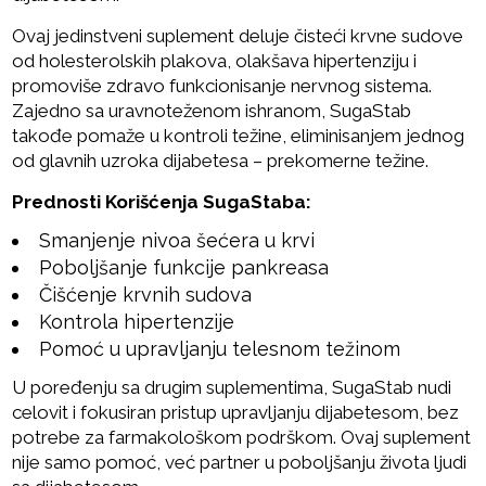
Ovaj jedinstveni suplement deluje čisteći krvne sudove
od holesterolskih plakova, olakšava hipertenziju i
promoviše zdravo funkcionisanje nervnog sistema.
Zajedno sa uravnoteženom ishranom, SugaStab
takođe pomaže u kontroli težine, eliminisanjem jednog
od glavnih uzroka dijabetesa – prekomerne težine.
Prednosti Korišćenja SugaStaba:
Smanjenje nivoa šećera u krvi
Poboljšanje funkcije pankreasa
Čišćenje krvnih sudova
Kontrola hipertenzije
Pomoć u upravljanju telesnom težinom
U poređenju sa drugim suplementima, SugaStab nudi
celovit i fokusiran pristup upravljanju dijabetesom, bez
potrebe za farmakološkom podrškom. Ovaj suplement
nije samo pomoć, već partner u poboljšanju života ljudi