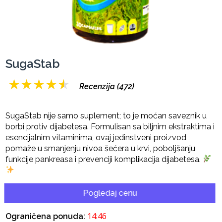
SugaStab
★
★
★
★
★
Recenzija (472)
SugaStab nije samo suplement; to je moćan saveznik u
borbi protiv dijabetesa. Formulisan sa biljnim ekstraktima i
esencijalnim vitaminima, ovaj jedinstveni proizvod
pomaže u smanjenju nivoa šećera u krvi, poboljšanju
funkcije pankreasa i prevenciji komplikacija dijabetesa.
Pogledaj cenu
14:45
Ograničena ponuda: