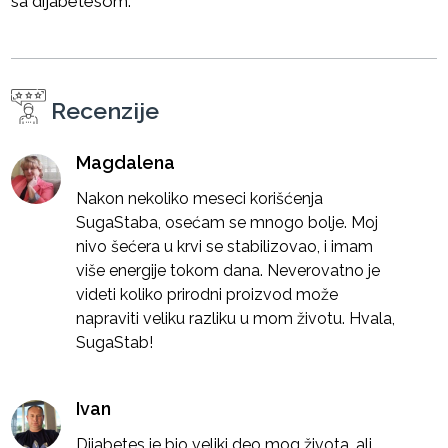
sa dijabetesom.
Recenzije
Magdalena
Nakon nekoliko meseci korišćenja
SugaStaba, osećam se mnogo bolje. Moj
nivo šećera u krvi se stabilizovao, i imam
više energije tokom dana. Neverovatno je
videti koliko prirodni proizvod može
napraviti veliku razliku u mom životu. Hvala,
SugaStab!
Ivan
Dijabetes je bio veliki deo mog života, ali