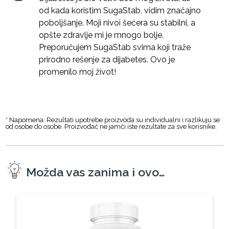
od kada koristim SugaStab, vidim značajno
poboljšanje. Moji nivoi šećera su stabilni, a
opšte zdravlje mi je mnogo bolje.
Preporučujem SugaStab svima koji traže
prirodno rešenje za dijabetes. Ovo je
promenilo moj život!
* Napomena: Rezultati upotrebe proizvoda su individualni i razlikuju se
od osobe do osobe. Proizvođač ne jamči iste rezultate za sve korisnike.
Možda vas zanima i ovo…